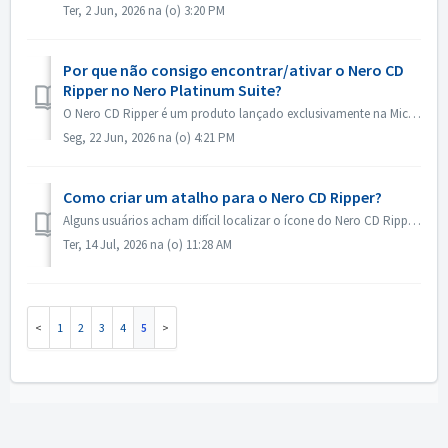
Ter, 2 Jun, 2026 na (o) 3:20 PM
Por que não consigo encontrar/ativar o Nero CD
Ripper no Nero Platinum Suite?
O Nero CD Ripper é um produto lançado exclusivamente na Microsoft Store (https://apps.microsoft.com/detail/9NSNQ0CPD06G) e não está incluído no Nero Platinu...
Seg, 22 Jun, 2026 na (o) 4:21 PM
Como criar um atalho para o Nero CD Ripper?
Alguns usuários acham difícil localizar o ícone do Nero CD Ripper e precisam acessar a Microsoft Store todas as vezes para abri-lo. Na verdade, o ícone do ...
Ter, 14 Jul, 2026 na (o) 11:28 AM
1
2
3
4
5