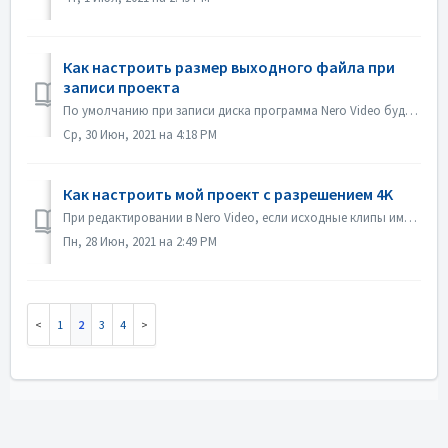
Как настроить размер выходного файла при
записи проекта
По умолчанию при записи диска программа Nero Video будет стараться занять все пространство диска. В некоторых случаях, если вам не нужен большой размер, вы ...
Ср, 30 Июн, 2021 на 4:18 PM
Как настроить мой проект с разрешением 4K
При редактировании в Nero Video, если исходные клипы имеют разрешение 4K или выше, и вы хотите, чтобы выходной файл был также в 4K, пожалуйста, выполните сл...
Пн, 28 Июн, 2021 на 2:49 PM
1
2
3
4