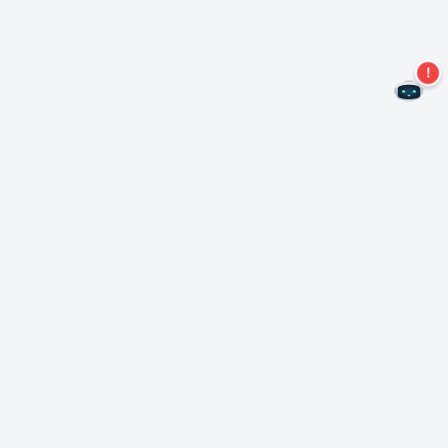
Не пропустите новые предложения!
Подписаться на нашу рассылку
Подписаться
О Неро
Copyright