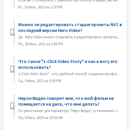
Если вы столкнулись с ошибкой при экспорте видео, вы можете попробовать следующие способы: 1. Пожалуйста, зайдите в C:\Users\[Текущий пользователь]\AppData\...
Вт, 29 Июн, 2021 на 2:32 PM
Можно ли редактировать старые проекты NVC в
последней версии Nero Video?
Да. Nero Video может открывать и редактировать проекты, созданные старыми версиями Nero Video. Но старый Nero Video не может открыть проекты, созданные ...
Пн, 28 Июн, 2021 на 2:56 PM
Что такое "1-Click Video Story" и как я могу его
использовать?
1-Click Video Story" - это удобный способ создания профессиональных слайд-шоу и фильмов с помощью перетаскивания и одного щелчка мыши. В Nero 2019 эта ...
Ср, 9 Июн, 2021 на 5:09 PM
Нерон Видео говорит мне, что мой фильм не
помещается на диск, что мне делать?
По умолчанию для параметра "Неро Видео" установлено значение "Сохранить качество источника". Таким образом, ваш DVD, AVCHD, Blu-ray сохр...
Пн, 8 Июл, 2019 на 10:58 AM