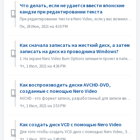
Что делать, если не удается ввести японские
кандзи при редактировании текста
При редактировании текста в Nero Video, если у вас возникли проблемы с вводом японских кандзи с помощью какого-либо редактора методов ввода, например, ATOK,...
Пн, 28 Июн, 2021 на 4:10 PM
Как сначала записать на жесткий диск, а затем
записать на диск из проводника Windows?
1. На экране Nero Video Burn Options запишите проект в папку Hard Disk Folder. 2. Если запись прошла успешно, используйте функцию Запись на диск в win...
Чт, 1 Июл, 2021 на 4:36 PM
Как воспроизводить диски AVCHD-DVD,
созданные с помощью Nero Video
AVCHD - это формат записи, разработанный для записи видео высокой четкости на такие носители, как записываемые DVD-носители, жесткие диски и карты памяти. ...
Чт, 1 Июл, 2021 на 2:53 PM
Как создать диск VCD с помощью Nero Video
Для того чтобы создать VCD-диск с помощью Nero Video, Этап 1. Откройте Nero Video. Этап 2. Перетащите видеофайл в Nero Video Home, Nero Video откроет диалог...
Чт, 1 Июл, 2021 на 2:49 PM