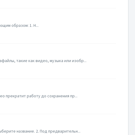
щим образом: 1. Н...
файлы, такие как видео, музыка или изобр...
eo прекратит работу до сохранения пр...
берите название. 2. Под предварительн...