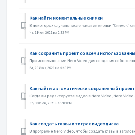
Как найти моментальные снимки
В некоторых случаях после нажатия кнопки "Снимок" сн
Чт, 1 Июл, 2021 на 2:33 PM
Как сохранить проект со всеми использованны
При использовании Nero Video для создания собственн
Вт, 29 Июн, 2021 на 4:49 PM
Как найти автоматически сохраненный проект,
Когда вы редактируете видео в Nero Video, Nero Video
Ср, 30 Июн, 2021 на 5:09 PM
Как создать главы в титрах видеодиска
В программе Nero Video, чтобы создать главы в заголо