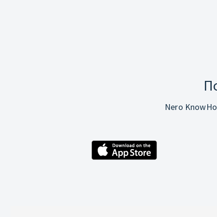
П
Nero KnowHo