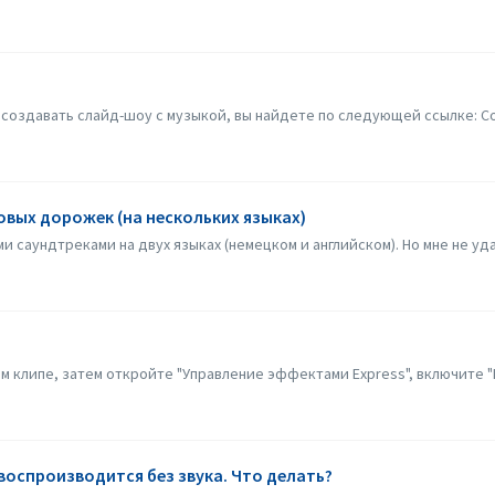
создавать слайд-шоу с музыкой, вы найдете по следующей ссылке: Со
овых дорожек (на нескольких языках)
и саундтреками на двух языках (немецком и английском). Но мне не уда
 клипе, затем откройте "Управление эффектами Express", включите "П
воспроизводится без звука. Что делать?