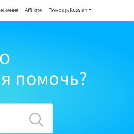
Russian
решения
Affiliate
Помощь
o
ня помочь?