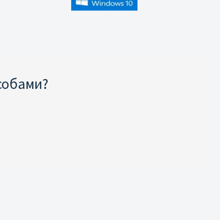
собами?