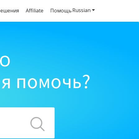
Russian
решения
Affiliate
Помощь
o
ня помочь?