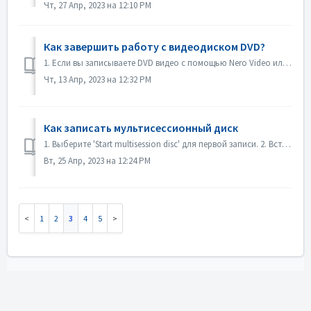
Чт, 27 Апр, 2023 на 12:10 PM
Как завершить работу с видеодиском DVD?
1. Если вы записываете DVD видео с помощью Nero Video или Nero Burning ROM, диск будет финализирован автоматически и будет воспроизводиться на большинстве п...
Чт, 13 Апр, 2023 на 12:32 PM
Как записать мультисессионный диск
1. Выберите 'Start multisession disc' для первой записи. 2. Вставьте записанный диск снова. Выберите "Продолжить мультисессионный диск&qu...
Вт, 25 Апр, 2023 на 12:24 PM
1
2
3
4
5