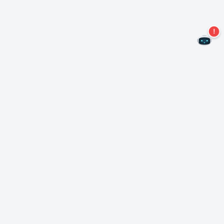
Не пропустите новые предложения!
Подписаться на нашу рассылку
Подписаться
О Неро
Copyright