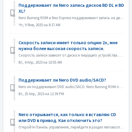
Поддерживает ли Nero запись дисков BD DL и BD
XL?
Nero Burning ROM и Neo Express поддерживают запись на диски BD DL (50 ГБ) и BD XL (100 ГБ и 128 ГБ). Nero Video поддерживает запись на диски BD DL (50 ГБ). ...
Чт, 9 Янв, 2025 на 8:37 AM
Скорость записи имеет только опцию 2x, мне
нужна более высокая скорость записи.
Скорость записи зависит от диска и пишущего устройства. Nero Burning ROM автоматически определяет устройство записи дисков и диск и указывает доступную скор...
Вт, 4 Апр, 2023 на 10:55 AM
Поддерживает ли Nero DVD audio/SACD?
Nero не поддерживает DVD audio/SACD. Nero Burning ROM поддерживает только запись аудио CD в 44100 гц.
Вт, 25 Апр, 2023 на 12:39 PM
Nero открывается, как только я вставляю CD
или DVD в привод. Как отключить это?
Откройте Панель управления, перейдите в раздел Автовоспроизведение. Найдите настройку каждого DVD или CD. Установите значение "Спрашивать меня каждый р...