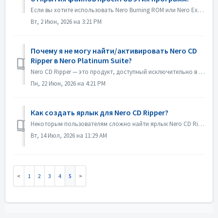
Если вы хотите использовать Nero Burning ROM или Nero Express в качестве приложения по умолчанию для открытия файлов проектов Nero Burning ROM или проектов ...
Вт, 2 Июн, 2026 на 3:21 PM
Почему я не могу найти/активировать Nero CD
Ripper в Nero Platinum Suite?
Nero CD Ripper — это продукт, доступный исключительно в Microsoft Store (https://apps.microsoft.com/detail/9NSNQ0CPD06G), и он не входит в состав Nero Plati...
Пн, 22 Июн, 2026 на 4:21 PM
Как создать ярлык для Nero CD Ripper?
Некоторым пользователям сложно найти ярлык Nero CD Ripper, и им приходится каждый раз заходить в Microsoft Store, чтобы запустить программу. На самом деле ...
Вт, 14 Июл, 2026 на 11:29 AM
1
2
3
4
5