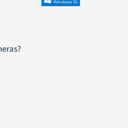
neras?