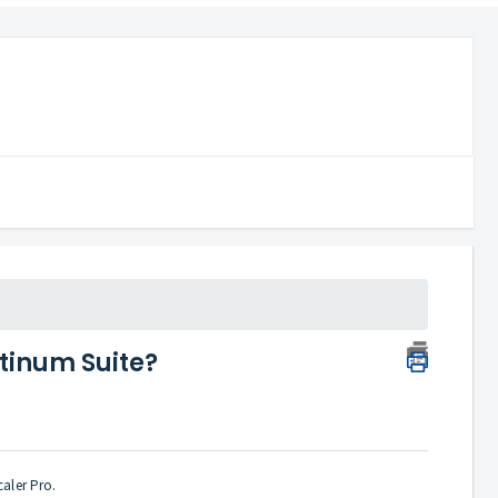
atinum Suite?
aler Pro.