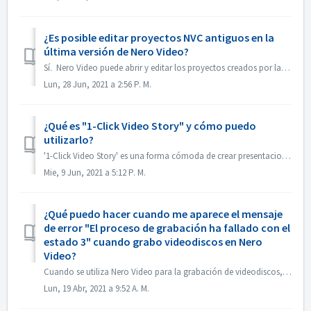
¿Es posible editar proyectos NVC antiguos en la
última versión de Nero Video?
Sí. Nero Video puede abrir y editar los proyectos creados por las versiones antiguas de Nero Video. Pero, el antiguo Nero Video no puede abrir los proye...
Lun, 28 Jun, 2021 a 2:56 P. M.
¿Qué es "1-Click Video Story" y cómo puedo
utilizarlo?
'1-Click Video Story' es una forma cómoda de crear presentaciones de diapositivas y películas profesionales con solo arrastrar y soltar, y con un so...
Mie, 9 Jun, 2021 a 5:12 P. M.
¿Qué puedo hacer cuando me aparece el mensaje
de error "El proceso de grabación ha fallado con el
estado 3" cuando grabo videodiscos en Nero
Video?
Cuando se utiliza Nero Video para la grabación de videodiscos, es posible que se encuentre con este error. "Estado 3" es un estado general del pr...
Lun, 19 Abr, 2021 a 9:52 A. M.