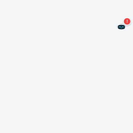
¡No te pierdas más ofertas!
Suscríbase a nuestro boletín
Suscríbase
Sobre Nero
Copyright
Centro de prensa
Privacidad