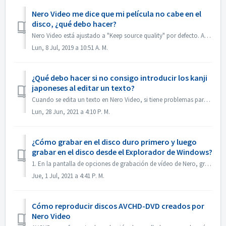
Nero Video me dice que mi película no cabe en el
disco, ¿qué debo hacer?
Nero Video está ajustado a "Keep source quality" por defecto. Así que el DVD, AVCHD, Blu-ray resultante mantendrá la calidad y el aspecto del arch...
Lun, 8 Jul, 2019 a 10:51 A. M.
¿Qué debo hacer si no consigo introducir los kanji
japoneses al editar un texto?
Cuando se edita un texto en Nero Video, si tiene problemas para introducir los kanji japoneses con algún editor de métodos de entrada, por ejemplo, ATOK, no...
Lun, 28 Jun, 2021 a 4:10 P. M.
¿Cómo grabar en el disco duro primero y luego
grabar en el disco desde el Explorador de Windows?
1. En la pantalla de opciones de grabación de vídeo de Nero, grabe el proyecto en la carpeta del disco duro. 2. Si la grabación se realiza correctamente,...
Jue, 1 Jul, 2021 a 4:41 P. M.
Cómo reproducir discos AVCHD-DVD creados por
Nero Video