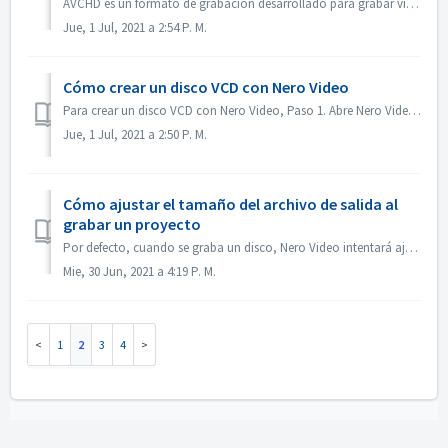
AVCHD es un formato de grabación desarrollado para grabar vídeo de alta definición en soportes como DVD grabables, discos duros y tarjetas de memoria. E...
Jue, 1 Jul, 2021 a 2:54 P. M.
Cómo crear un disco VCD con Nero Video
Para crear un disco VCD con Nero Video, Paso 1. Abre Nero Video. Paso 2. Arrastra un archivo de vídeo a Nero Video Home, Nero Video abrirá el diálogo 'S...
Jue, 1 Jul, 2021 a 2:50 P. M.
Cómo ajustar el tamaño del archivo de salida al
grabar un proyecto
Por defecto, cuando se graba un disco, Nero Video intentará ajustarse al espacio completo de un disco. En algunos casos, si no necesita una salida de gran t...
Mie, 30 Jun, 2021 a 4:19 P. M.
1
2
3
4