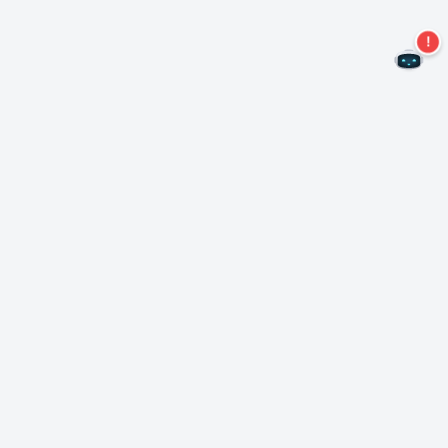
¡No te pierdas más ofertas!
Suscríbase a nuestro boletín
Suscríbase
Sobre Nero
Copyright
Centro de prensa
Privacidad