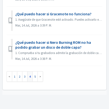
¿Qué puedo hacer si Gracenote no funciona?
1. Asegúrate de que Gracenote esté activado. Puedes activarlo en el menú «Archivo -> Opciones -> Base de datos», marcando la opción «Habilitar acceso ...
Mar, 14 Jul, 2026 a 3:39 P. M.
¿Qué puedo hacer si Nero Burning ROM no ha
podido grabar un disco de doble capa?
1. Comprueba si tu grabadora admite la grabación de doble capa. 2. Reduce la velocidad de grabación: la grabación a alta velocidad puede provocar que l...
Mar, 14 Jul, 2026 a 3:38 P. M.
1
2
3
4
5