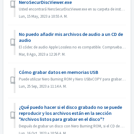
NeroSecurDiscViewer.exe
Usted encontrará NeroSecurDiscViewer.exe en su carpeta de instalación, algo así como: C:\Programas (x86)\NNero\NNero 2023\NNero Burning ROM\SecurDisc Tambi...
Lun, 15 May, 2023 a 10:55 A. M.
No puedo añadir mis archivos de audio a un CD de
audio
El códec de audio Apple Lossless no es compatible. Comprueba el códec de audio de tus archivos. O envíenoslo para que lo comprobemos.
Mar, 8 Ago, 2023 a 12:26 P. M.
Cómo grabar datos en memorias USB
Puede utilizar Nero Burning ROM y Nero USBxCOPY para grabar datos en memorias USB/tarjetas. En Nero Burning ROM, 'Raspberry Pi OS' e 'ISO to USB...
Lun, 25 Sep, 2023 a 11:14 A. M.
¿Qué puedo hacer si el disco grabado no se puede
reproducir y los archivos están en la sección
"Archivos listos para grabar en el disco"?
Después de grabar un disco con Nero Burning ROM, si el CD de audio no puede reproducirse con el reproductor de CD, abra el disco en el Explorador de Windows...
Lun, 16 Oct, 2023 a 10:56 A. M.