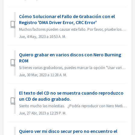
Cómo Solucionar el Fallo de Grabación con el
Registro 'DMA Driver Error, CRC Error'
Muchos factores pueden causar este fallo. Por favor, pruebe los siguientes métodos: 1. Cambie los cables de datos de la grabadora; 2. 2. Si está utilizando...
Jue, 4 May, 2023 a 10:53 A. M.
Quiero grabar en varios discos con Nero Burning
ROM
Si tienes varias grabadoras, puedes marcar la opción "Usar varias grabadoras" en la pestaña Grabar antes de grabar. Si no tienes varias grabado...
Jue, 30 Mar, 2023 a 11:28 A. M.
El texto del CD no se muestra cuando reproduzco
un CD de audio grabado.
Siento mucho las molestias. ¿Podría reproducir con Nero MediaHome y comprobar los metadatos? Tus reproductores deben soportar la lectura del texto del CD....
Jue, 27 Abr, 2023 a 12:29 P. M.
Quiero ver mi disco secur pero no encuentro el