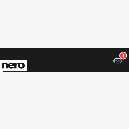
Ne manquez plus aucune offre !
S'abonner à notre newsletter
S'abonner
A propos de Nero
Copyright
Centre de presse
Protection des données