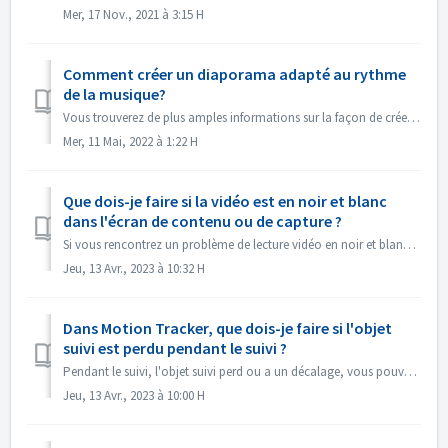
Mer, 17 Nov., 2021 à 3:15 H
Comment créer un diaporama adapté au rythme
de la musique?
Vous trouverez de plus amples informations sur la façon de créer un diaporama en fonction du rythme de la musique sous le lien suivant : Créer un diaporama ...
Mer, 11 Mai, 2022 à 1:22 H
Que dois-je faire si la vidéo est en noir et blanc
dans l'écran de contenu ou de capture ?
Si vous rencontrez un problème de lecture vidéo en noir et blanc, mais que l'exportation/la gravure se fait en couleur, veuillez mettre à jour le systèm...
Jeu, 13 Avr., 2023 à 10:32 H
Dans Motion Tracker, que dois-je faire si l'objet
suivi est perdu pendant le suivi ?
Pendant le suivi, l'objet suivi perd ou a un décalage, vous pouvez "arrêter le suivi" immédiatement, cliquer sur "Zoom avant" dans l...
Jeu, 13 Avr., 2023 à 10:00 H