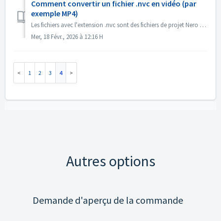
Comment convertir un fichier .nvc en vidéo (par
exemple MP4)
Les fichiers avec l'extension .nvc sont des fichiers de projet Nero Video, et NON des vidéos finies. Ils contiennent des instructions d'édition et d...
Mer, 18 Févr., 2026 à 12:16 H
1
2
3
4
Autres options
Demande d'aperçu de la commande