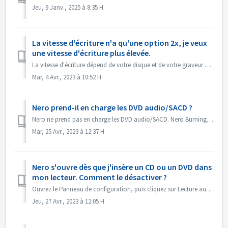
Jeu, 9 Janv., 2025 à 8:35 H
La vitesse d'écriture n'a qu'une option 2x, je veux
une vitesse d'écriture plus élevée.
La vitesse d'écriture dépend de votre disque et de votre graveur de disque. Nero Burning ROM détecte automatiquement le graveur de disque et le disque e...
Mar, 4 Avr., 2023 à 10:52 H
Nero prend-il en charge les DVD audio/SACD ?
Nero ne prend pas en charge les DVD audio/SACD. Nero Burning ROM ne prend en charge que la gravure de CD audio en 44100 hz.
Mar, 25 Avr., 2023 à 12:37 H
Nero s'ouvre dès que j'insère un CD ou un DVD dans
mon lecteur. Comment le désactiver ?
Ouvrez le Panneau de configuration, puis cliquez sur Lecture automatique. Trouvez le paramètre de chaque DVD ou CD. Réglez le paramètre sur "Me demande...
Jeu, 27 Avr., 2023 à 12:05 H