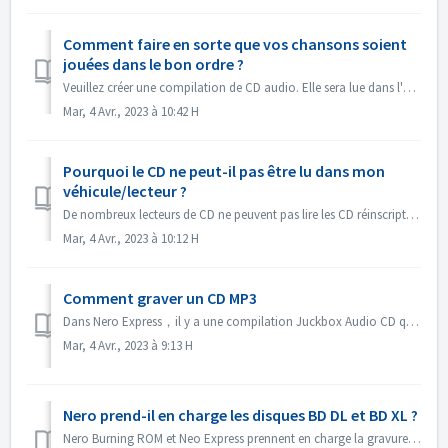
Comment faire en sorte que vos chansons soient
jouées dans le bon ordre ?
Veuillez créer une compilation de CD audio. Elle sera lue dans l'ordre dans lequel vous avez ajouté les fichiers. Si vous créez une autre compilation, e...
Mar, 4 Avr., 2023 à 10:42 H
Pourquoi le CD ne peut-il pas être lu dans mon
véhicule/lecteur ?
De nombreux lecteurs de CD ne peuvent pas lire les CD réinscriptibles (CD-RW). Vous devez donc utiliser des CD-ROM normaux pour graver des CD audio.
Mar, 4 Avr., 2023 à 10:12 H
Comment graver un CD MP3
Dans Nero Express，il y a une compilation Juckbox Audio CD qui crée un CD avec tous vos fichiers MP3, WMA, ou Nero AAC préférés qui peuvent être lus sur n...
Mar, 4 Avr., 2023 à 9:13 H
Nero prend-il en charge les disques BD DL et BD XL ?
Nero Burning ROM et Neo Express prennent en charge la gravure sur des disques BD DL (50 Go) et BD XL (100 Go et 128 Go). Nero Video prend en charge la grav...