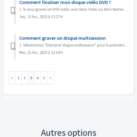
Comment finaliser mon disque vidéo DVD ?
1. Si vous gravez un DVD vidéo avec Nero Video ou Nero Burning ROM, le disque sera finalisé automatiquement et pourra être lu sur la plupart des lecteurs. ...
Jeu, 13 Avr., 2023 à 12:27 H
Comment graver un disque multisession
1. Sélectionnez "Démarrer disque multisession" pour la première gravure. 2. Insérez à nouveau le disque gravé. Sélectionnez "Continuer disq...
Mar, 25 Avr., 2023 à 12:14 H
1
2
3
4
5
Autres options