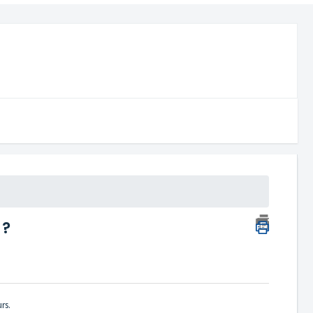
 ?
rs.