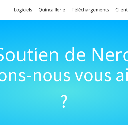
Logiciels
Quincaillerie
Téléchargements
Client
Soutien de Ner
s-nous vous ai
?