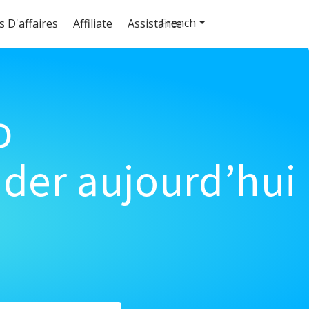
French
s D'affaires
Affiliate
Assistance
o
der aujourd’hui