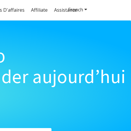
French
s D'affaires
Affiliate
Assistance
o
der aujourd’hui