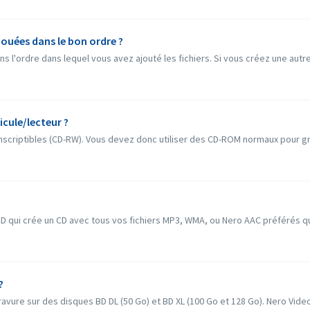
ouées dans le bon ordre ?
ns l'ordre dans lequel vous avez ajouté les fichiers. Si vous créez une autre
icule/lecteur ?
inscriptibles (CD-RW). Vous devez donc utiliser des CD-ROM normaux pour g
 qui crée un CD avec tous vos fichiers MP3, WMA, ou Nero AAC préférés qui p
?
vure sur des disques BD DL (50 Go) et BD XL (100 Go et 128 Go). Nero Video 