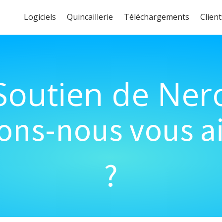
Logiciels
Quincaillerie
Téléchargements
Client
Soutien de Ner
s-nous vous ai
?