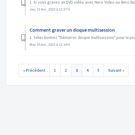
1. Si vous gravez un DVD vidéo avec Nero Video ou Nero Burn
Jeu, 13 Avr., 2023 à 12:27 H
Comment graver un disque multisession
1. Sélectionnez "Démarrer disque multisession" pour la pre
Mar, 25 Avr., 2023 à 12:14 H
« Précédent
1
2
3
4
5
Suivant »