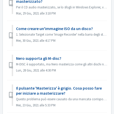
masterizzato?
Per il CD audio masterizzato, se lo sfogli in Windows Explorer, viene mostrato come traccia 01, traccia 02. Questo è come previsto: Se lo si riproduce con...
Mar, 29 Giu, 2021 alle 3:18 PM
Come creare un'immagine ISO da un disco?
1. Selezionate Target come 'Image Recorder' nella barra degli strumenti. 2. Inserisci il tuo disco sorgente nell'unità. Fai clic su Copia nella...
Mer, 30 Giu, 2021 alle 4:17 PM
Nero supporta gli M-disc?
M-DISC è supportato, ma Nero masterizza come gli altri dischi normali. Non c'è un trattamento speciale per questo.
Lun, 28 Giu, 2021 alle 4:30 PM
Il pulsante 'Masterizza' è grigio. Cosa posso fare
per iniziare a masterizzare?
Questo problema può essere causato da una mancata corrispondenza tra il file del progetto e il tuo tipo di progetto. Prova altri tipi di progetto per vedere...
Mer, 23 Giu, 2021 alle 5:33 PM