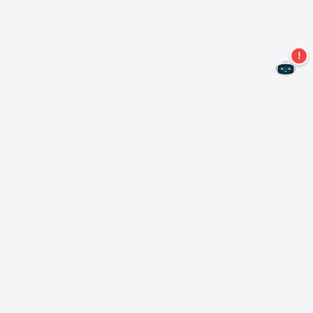
Non perdere altre offerte!
Iscriviti alla nostra newsletter
Iscriviti