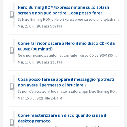
Nero Burning ROM/Express rimane sullo splash
screen e non può partire. Cosa posso fare?
Se Nero Burning ROM o Nero Express presenta solo uno splash screen ma nessuna finestra dell'applicazione, controllare se sul computer è presente un'...
Mer, 23 Giu, 2021 alle 5:07 PM
Come far riconoscere a Nero il mio disco CD-R da
800MB (90 minuti)
Nero non riconosce automaticamente il disco CD da 800M (90 minuti). Ora viene ancora rilevato come 700M (80 minuti). Se hai bisogno di masterizzare un disc...
Mer, 16 Giu, 2021 alle 2:16 PM
Cosa posso fare se appare il messaggio 'potresti
non avere il permesso di bruciare'?
Se non c'è accesso al tuo masterizzatore, apri Nero Burning ROM o Nero Express, il messaggio di errore appare. Come risolvere questo problema: So...
Mar, 15 Giu, 2021 alle 3:47 PM
Come masterizzare un disco quando si usa il
desktop remoto