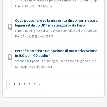
1. Cliccate su Windows +R per aprire il menu Start. 2. Inserisci gpedit.msc nella casella di ricerca e premi il tasto [Invio] sulla tastiera. Questo aprirà...
Lun, 28 Giu, 2021 alle 4:16 PM
Cosa posso fare se la mia unità disco non riesce a
leggere il disco UDF masterizzato da Nero
In Nero Burning ROM ci sono diverse compilazioni che puoi scegliere. Se hai masterizzato un disco UDF ma la compatibilità della tua unità disco e UDF non ...
Mer, 17 Nov, 2021 alle 3:07 PM
Perché non esiste un'opzione di masterizzazione
in ISO per i CD audio?
Secondo wikipedia: "Le immagini ISO non sono in grado di memorizzare e ricreare i dischi CD-Audio, a causa del fatto che i dischi CD-Audio non utilizz...
Gio, 6 Apr, 2023 alle 10:17 AM
1
2
3
4
5