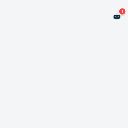
Non perdere altre offerte!
Iscriviti alla nostra newsletter
Iscriviti
Informazioni su Nero
Copyright