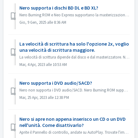
Nero supporta i dischi BD DL e BD XL?
Nero Burning ROM e Neo Express supportano la masterizzazione su dischi BD DL (50 GB) e BD XL (100 GB e 128 G). Nero Video supporta la masterizzazione di dis...
Gio, 9 Gen, 2025 alle 8:36 AM
La velocità di scrittura ha solo l'opzione 2x, voglio
una velocità di scrittura maggiore.
La velocità di scrittura dipende dal disco e dal masterizzatore. Nero Burning ROM rileva automaticamente il masterizzatore e il disco ed elenca la velocità ...
Mar, 4 Apr, 2023 alle 10:53 AM
Nero supporta i DVD audio/SACD?
Nero non supporta i DVD audio/SACD. Nero Burning ROM supporta solo la masterizzazione di CD audio a 44100 hz.
Mar, 25 Apr, 2023 alle 12:38 PM
Nero si apre non appena inserisco un CD o un DVD
nell'unità. Come disattivarlo?
Aprite il Pannello di controllo, andate su AutoPlay. Trovate l'impostazione di ogni DVD o CD. Impostate su 'Chiedimi ogni volta' o 'Non fare...