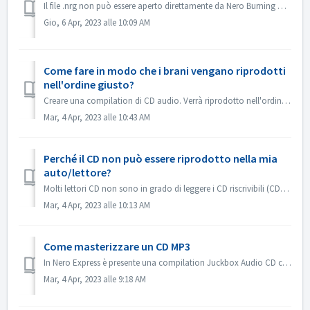
Il file .nrg non può essere aperto direttamente da Nero Burning ROM. È possibile masterizzare il file .nrg su disco con Nero Burning ROM. Oppure utilizzare...
Gio, 6 Apr, 2023 alle 10:09 AM
Come fare in modo che i brani vengano riprodotti
nell'ordine giusto?
Creare una compilation di CD audio. Verrà riprodotto nell'ordine in cui sono stati aggiunti i file. Se si crea con un'altra compilation, verrà maste...
Mar, 4 Apr, 2023 alle 10:43 AM
Perché il CD non può essere riprodotto nella mia
auto/lettore?
Molti lettori CD non sono in grado di leggere i CD riscrivibili (CD-RW). Pertanto, per la masterizzazione dei CD audio è necessario utilizzare i normali CD-...
Mar, 4 Apr, 2023 alle 10:13 AM
Come masterizzare un CD MP3
In Nero Express è presente una compilation Juckbox Audio CD che crea un CD con tutti i vostri file MP3, WMA o Nero AAC preferiti che possono essere riprodot...
Mar, 4 Apr, 2023 alle 9:18 AM