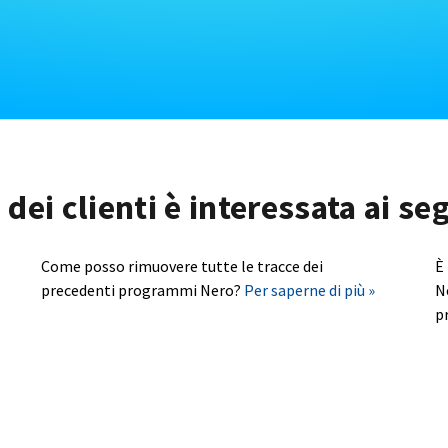
dei clienti è interessata ai s
Come posso rimuovere tutte le tracce dei
È
precedenti programmi Nero?
Per saperne di più »
N
p