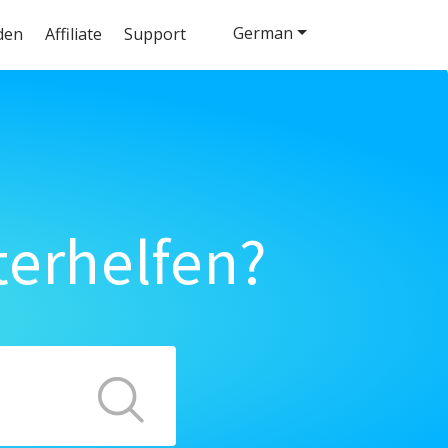
German
den
Affiliate
Support
terhelfen?