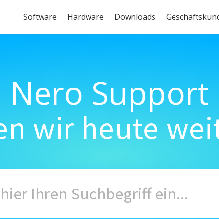
Software
Hardware
Downloads
Geschäftskun
Nero Support
n wir heute wei