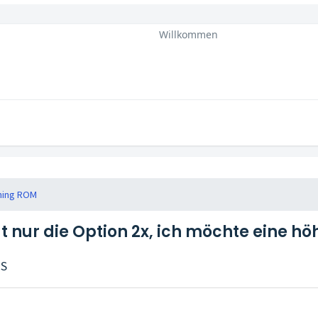
Willkommen
ning ROM
t nur die Option 2x, ich möchte eine h
GS
.