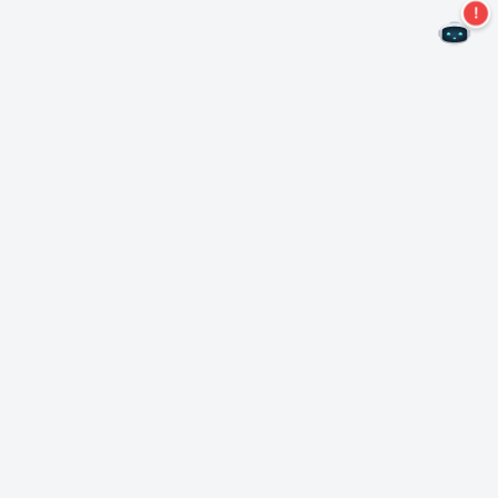
二度とオファーを見逃すことはありません。
ニュースレターを購読する
購読
Neroについて
著作権について
プレスセンター
データ保護
ビジネス顧客
諸条件