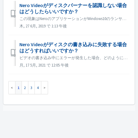
Nero Videoがディスクバーナーを認識しない場合
はどうしたらいいですか？
この現象はNeroのアプリケーションがWindows10のランサムウエア防止機能によりブロックされているために発生している可能性があります。 以下の手順を試してみてください。 １．Windowsスタートメニュを開きます。Windows全てのプログラムのWindowsセキュリティの上でクリックします。 ...
木, 27 6月, 2019 で 1:13 午後
Nero Videoがディスクの書き込みに失敗する場合
はどうすればいいですか？
ビデオの書き込み中にエラーが発生した場合、どのように対処すればよいでしょうか？ C:\ Users:\ [current user]\AppData\Roaming\Nero\[current Nero version]\Nero Vision, を開き、NeroBurnServerLog.txtとNeroV...
月, 17 5月, 2021 で 12:05 午後
1
2
3
4