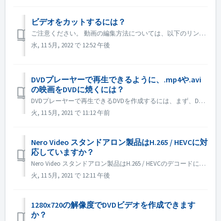
ビデオをカットするには？
ご注意ください。 動画の編集方法については、以下のリンクを参照してください。 動画を編集する 以下のリンクをクリックすると、縦型での動画編集についての詳細情報が表示されます。 縦向きで動画を編集する ピクチャー イン ピクチャー(PiP)の編集についての詳細は、次のリンクをクリックしてください。 ピクチャー...
水, 11 5月, 2022 で 12:52 午後
DVDプレーヤーで再生できるように、.mp4や.avi
の映画をDVDに焼くには？
DVDプレーヤーで再生できるDVDを作成するには、まず、DVDディスクにどのようなフォーマットが必要かを理解する必要があります。 DVDデータディスクとDVD-Videoディスクには、根本的な違いがあります。 DVDデータディスクには、あらゆる種類のデータコンテンツを入れることができますが、DVD-Vide...
火, 11 5月, 2021 で 11:12 午前
Nero Video スタンドアロン製品はH.265 / HEVCに対
応していますか？
Nero Video スタンドアロン製品はH.265 / HEVCのデコードに対応していません。 H.265 / HEVC デコーディングは Nero Platinum Suite でのみ可能です。
火, 11 5月, 2021 で 12:11 午後
1280x720の解像度でDVDビデオを作成できます
か？