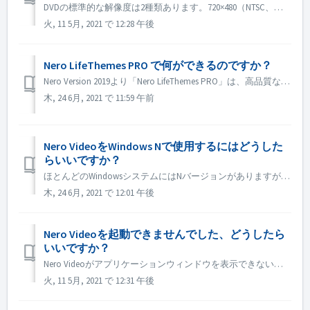
DVDの標準的な解像度は2種類あります。720×480（NTSC、合計345,600画素）と720×576（PAL、合計414,720画素）の2種類で、アスペクト比は4:3と16:9があります。 1280×720以上の解像度で記録したい場合は、AVCHDやBlu rayディスクへの書き込みが必要です。 DV...
火, 11 5月, 2021 で 12:28 午後
Nero LifeThemes PRO で何ができるのですか？
Nero Version 2019より「Nero LifeThemes PRO」は、高品質なムービーテーマデザイン、ディスクメニューテンプレート、ロイヤリティーフリーの音楽を取り揃えており、ビデオやスライドショーのプロジェクトに活用できます。 Nero LifeThemes PRO を使えば、音楽、エフェク...
木, 24 6月, 2021 で 11:59 午前
Nero VideoをWindows Nで使用するにはどうした
らいいですか？
ほとんどのWindowsシステムにはNバージョンがありますが、これはシステムにWindows Media Playerが含まれていないことを意味します。 これらのWindows Nシステムでは、Nero Videoを実行するために、Windows Media Packを手動でインストールする必要があります。 ...
木, 24 6月, 2021 で 12:01 午後
Nero Videoを起動できませんでした、どうしたら
いいですか？
Nero Videoがアプリケーションウィンドウを表示できない原因はいくつか考えられます。Nero Videoが起動せず、MediaHomeが起動せず、Recodeが起動する場合は、以下の手順を実行してください。 1.コントロールパネルの「カラーマネージメント」を開きます。 2.詳細設定タブをクリッ...
火, 11 5月, 2021 で 12:31 午後