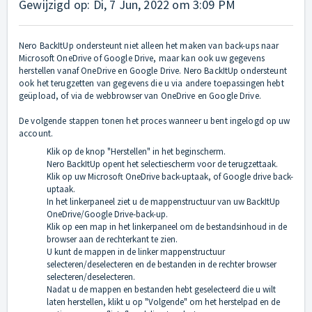
Gewijzigd op: Di, 7 Jun, 2022 om 3:09 PM
Nero BackItUp ondersteunt niet alleen het maken van back-ups naar
Microsoft OneDrive of Google Drive, maar kan ook uw gegevens
herstellen vanaf OneDrive en Google Drive. Nero BackItUp ondersteunt
ook het terugzetten van gegevens die u via andere toepassingen hebt
geüpload, of via de webbrowser van OneDrive en Google Drive.
De volgende stappen tonen het proces wanneer u bent ingelogd op uw
account.
Klik op de knop "Herstellen" in het beginscherm.
Nero BackItUp opent het selectiescherm voor de terugzettaak.
Klik op uw Microsoft OneDrive back-uptaak, of Google drive back-
uptaak.
In het linkerpaneel ziet u de mappenstructuur van uw BackItUp
OneDrive/Google Drive-back-up.
Klik op een map in het linkerpaneel om de bestandsinhoud in de
browser aan de rechterkant te zien.
U kunt de mappen in de linker mappenstructuur
selecteren/deselecteren en de bestanden in de rechter browser
selecteren/deselecteren.
Nadat u de mappen en bestanden hebt geselecteerd die u wilt
laten herstellen, klikt u op "Volgende" om het herstelpad en de