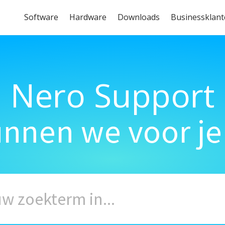
Software
Hardware
Downloads
Businessklan
Nero Support
unnen we voor je