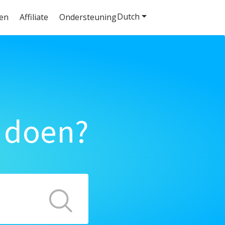
Dutch
ten
Affiliate
Ondersteuning
 doen?