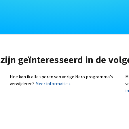
zijn geïnteresseerd in de vo
Hoe kan ik alle sporen van vorige Nero programma's
M
verwijderen?
Meer informatie »
v
i