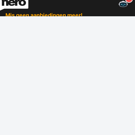
Mis geen aanbiedingen meer!
Abonneer u op onze nieuwsbrief
Inschrijven
Over Nero
Copyright
Perscentrum
Privacy
Zakelijke klanten
Algemene voorwaarden
Affiliate-programma
EULA
Carrière
Afdruk
Nero Lab (NIEUW)
Volg ons
Steun