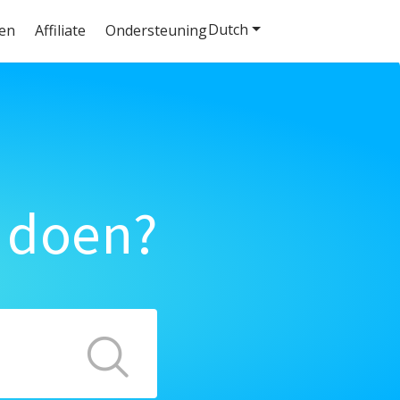
Dutch
ten
Affiliate
Ondersteuning
 doen?