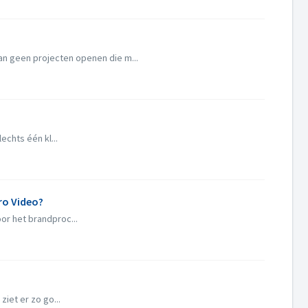
n geen projecten openen die m...
chts één kl...
ero Video?
or het brandproc...
iet er zo go...