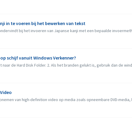
nji in te voeren bij het bewerken van tekst
ndervindt bij het invoeren van Japanse kanji met een bepaalde invoermethod
 op schijf vanuit Windows Verkenner?
 naar de Hard Disk Folder. 2. Als het branden gelukt is, gebruik dan de windo
 Video
pnemen van high-definition video op media zoals opneembare DVD-media, h