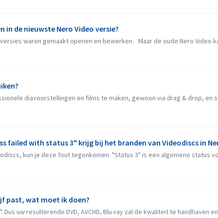
n in de nieuwste Nero Video versie?
o versies waren gemaakt openen en bewerken. Maar de oude Nero Video ka
uiken?
sionele diavoorstellingen en films te maken, gewoon via drag & drop, en sle
s failed with status 3" krijg bij het branden van Videodiscs in N
odiscs, kun je deze fout tegenkomen. "Status 3" is een algemene status vo
ijf past, wat moet ik doen?
. Dus uw resulterende DVD, AVCHD, Blu-ray zal de kwaliteit te handhaven en z