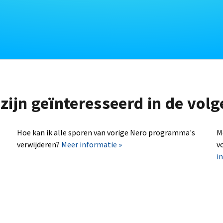
zijn geïnteresseerd in de vo
Hoe kan ik alle sporen van vorige Nero programma's
M
verwijderen?
Meer informatie »
v
i