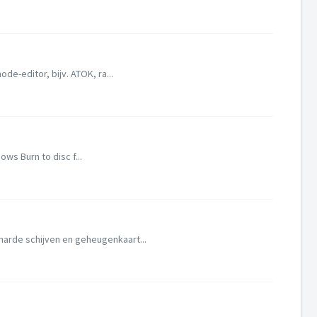
e-editor, bijv. ATOK, ra...
ws Burn to disc f...
arde schijven en geheugenkaart...