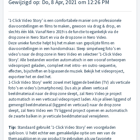
Gewijzigd op: Do, 8 Apr, 2021 om 12:26 PM
'1-Click Video Story' is een comfortabele manier om professionele
diavoorstellingen en films te maken, gewoon via drag & drop, en
slechts één klik. Vanaf Nero 2019 is de functie toegankelijk via de
dropzone in Nero Start en via de dropzone in Nero Video.
Deze unieke functie helpt bij het maken van gepolijste films en
diavoorstellingen in een handomdraai. Sleep simpelweg foto's en
video's naar de dropzone in Nero Video en selecteer '1-Click Video
Story'. Alle bestanden worden automatisch in een vooraf ontworpen
videoproject geladen, compleet met intro- en outro-sequentie,
effecten, bijschriften en bijpassende muziek. Bekijk het videoproject,
exporteer het en deel het.
1-Click Video Story' werkt zowel met liggende beelden (TV) als verticale
foto's en video's (smartphones). Dus als je alleen verticaal
beeldmateriaal naar de dropzone sleept, zal Nero Video je project
automatisch in een verticaal videoproject laden. Als je alleen liggend of
gemengd beeldmateriaal (liggend en verticaal) naar de dropzone
sleept, zal Nero Video een TV liggend project openen en automatisch
de zwarte balken in je verticale beeldmateriaal verwijderen.
Tip:
Standaard gebruikt '1-Click Video Story' een voorgeladen
sjabloon. U hebt echter een gemakkelijke optie om een van de
themasjablonen in uw product te gebruiken als uw favoriete