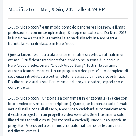
Modificato il: Mer, 9 Giu, 2021 alle 4:59 PM
1-Click Video Story" è un modo comodo per creare slideshow e filmati
professionali con un semplice drag & drop e un solo clic. Da Nero 2019
la funzione è accessibile tramite la zona di rilascio in Nero Start e
tramite la zona di rilascio in Nero Video.
Questa funzione unica aiuta a creare filmati e slideshow raffinati in un
attimo. È sufficiente trascinare foto e video nella zona di rilascio in
Nero Video e selezionare "1-Click Video Story". Tutti i file verranno
automaticamente caricati in un progetto video predefinito completo di
sequenza introduttiva e outro, effetti, didascalie e musica coordinata.
È sufficiente visualizzare l'anteprima del progetto video, esportarlo e
condividerlo.
1-Click Video Story' funziona sia con filmati in orizzontale (TV) che con
foto e video in verticale (smartphone). Quindi, se trascinate solo filmati
verticali nella zona di rilascio, Nero Video caricherà automaticamente
il vostro progetto in un progetto video verticale. Se si trascinano solo
filmati orizzontali o misti (orizzontali e verticali), Nero Video aprirà un
progetto TV orizzontale e rimuoverà automaticamente le barre nere
nei filmati verticali.