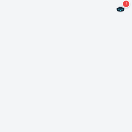
Non perdere altre offerte!
Iscriviti alla nostra newsletter
Iscriviti
Informazioni su Nero
Copyright
Centro stampa
Protezione dei dati
Clienti commerciali
Termini e condizioni
Programma di affiliazione
EULA