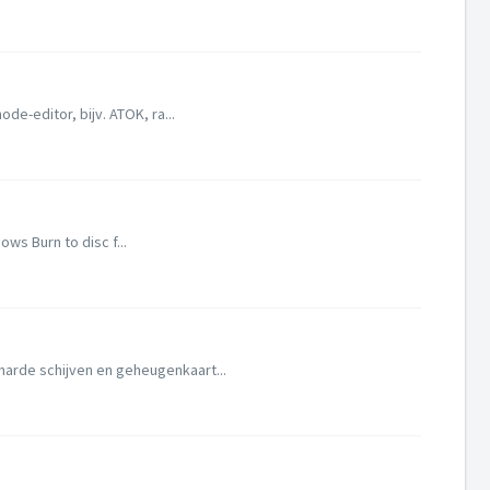
e-editor, bijv. ATOK, ra...
ws Burn to disc f...
arde schijven en geheugenkaart...