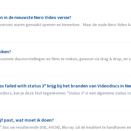
n in de nieuwste Nero Video versie?
o versies waren gemaakt openen en bewerken. Maar de oude Nero Video ka
uiken?
sionele diavoorstellingen en films te maken, gewoon via drag & drop, en sle
s failed with status 3" krijg bij het branden van Videodiscs in N
odiscs, kun je deze fout tegenkomen. "Status 3" is een algemene status vo
ijf past, wat moet ik doen?
. Dus uw resulterende DVD, AVCHD, Blu-ray zal de kwaliteit te handhaven en z