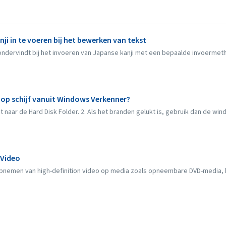
nji in te voeren bij het bewerken van tekst
ndervindt bij het invoeren van Japanse kanji met een bepaalde invoermethod
 op schijf vanuit Windows Verkenner?
 naar de Hard Disk Folder. 2. Als het branden gelukt is, gebruik dan de windo
 Video
pnemen van high-definition video op media zoals opneembare DVD-media, h