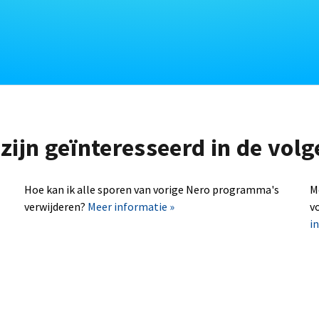
zijn geïnteresseerd in de vo
Hoe kan ik alle sporen van vorige Nero programma's
M
verwijderen?
Meer informatie »
v
i