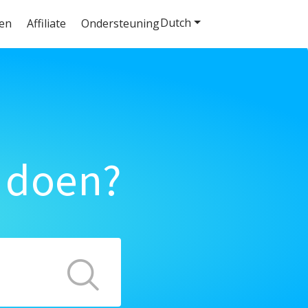
Dutch
ten
Affiliate
Ondersteuning
 doen?