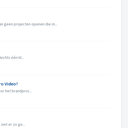
n geen projecten openen die m...
chts één kl...
ero Video?
or het brandproc...
iet er zo go...