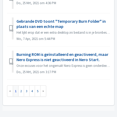
Do, 25 Mrt, 2021 om 4:36 PM
Gebrande DVD toont "Temporary Burn Folder" in
plaats van een echte map
Het lijkt erop dat er een extra desktop.ini bestand is in je bronbestanden. Verkenner leest dat bestand en vindt dat deze specifieke map een gelokaliseerde ...
Wo, 7 Apr, 2021 om 5:44 PM
Burning ROM is geïnstalleerd en geactiveerd, maar
Nero Express is niet geactiveerd in Nero Start.
Onze excuses voor het ongemak! Nero Express is geen onderdeel van het Nero BurningRom standalone product. Nero Express wordt verkocht in offline winkels. H...
Do, 25 Mrt, 2021 om 3:17 PM
1
2
3
4
5