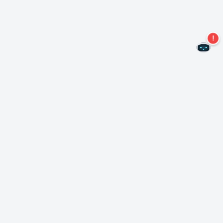
Mis geen aanbiedingen meer!
Abonneer u op onze nieuwsbrief
Inschrijven
Over Nero
Copyright