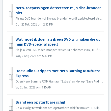
Nero-toepassingen detecteren mijn disc-brander
niet
Als uw DVD brander (of Blu-ray brander) wordt gedetecteerd als CD brander, raadpleeg dan dit artikel: https://nerosupport.freshdesk.com/en/support/solution...
Do, 25 Mrt, 2021 om 2:35 PM
Wat moet ik doen als ik een DVD wil maken die op
mijn DVD-speler afspeelt
Als je al een DVD video mappen structuur hebt met .VOB, .IFO/.BUP bestanden, dan kun je Nero BurningROM gebruiken om DVD te branden. 1. Nieuw een compilati...
Wo, 7 Apr, 2021 om 5:37 PM
Hoe audio CD rippen met Nero Burning ROM/Nero
Express
Open Nero Burning ROM Ga naar "Extras" en klik op "Save Audio Tracks". In het tabblad "source", selecteer tracks. Stel de ...
Vr, 21 Jul, 2023 om 9:15 AM
Brand een opstartbare schijf
Ga als volgt te werk om een opstartbare schijf te maken: 1. Klik op de knop Nieuw in het hoofdscherm van Nero Burning ROM. -> Het venster Nieuwe compila...