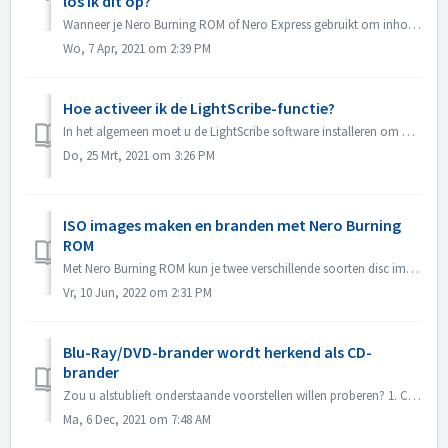
los ik dit op?
Wanneer je Nero Burning ROM of Nero Express gebruikt om inhoud op een schijf te branden, kan je de foutmelding 'Burn process failed ...' tegenkomen....
Wo, 7 Apr, 2021 om 2:39 PM
Hoe activeer ik de LightScribe-functie?
In het algemeen moet u de LightScribe software installeren om de LightScribe functies te activeren. https://lightscribesoftware.org/ Neem contact met ons o...
Do, 25 Mrt, 2021 om 3:26 PM
ISO images maken en branden met Nero Burning
ROM
Met Nero Burning ROM kun je twee verschillende soorten disc images maken. De 'Nero Image Files' (*.nrg) bestaan uit een eigen Nero Disc Image forma...
Vr, 10 Jun, 2022 om 2:31 PM
Blu-Ray/DVD-brander wordt herkend als CD-
brander
Zou u alstublieft onderstaande voorstellen willen proberen? 1. Controleer of er een nieuwe driver is voor uw brander en firmware. Gelieve te updaten als...
Ma, 6 Dec, 2021 om 7:48 AM