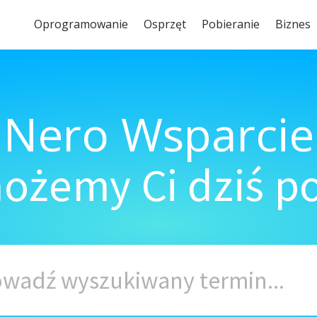
Oprogramowanie
Osprzęt
Pobieranie
Biznes
Nero Wsparcie
ożemy Ci dziś 