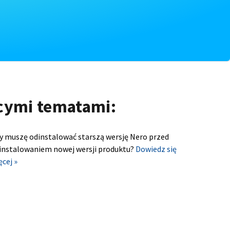
ącymi tematami:
y muszę odinstalować starszą wersję Nero przed
instalowaniem nowej wersji produktu?
Dowiedz się
ęcej »