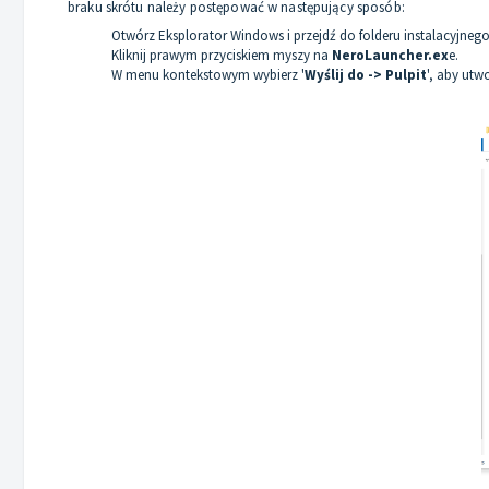
braku skrótu należy postępować w następujący sposób:
Otwórz Eksplorator Windows i przejdź do folderu instalacyjneg
Kliknij prawym przyciskiem myszy na
NeroLauncher.ex
e.
W menu kontekstowym wybierz '
Wyślij do -> Pulpit
', aby utw