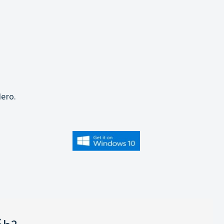
j
ero.