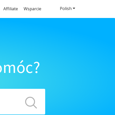
Polish
Affiliate
Wsparcie
pomóc?