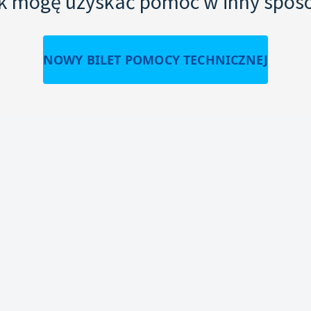
k mogę uzyskać pomoc w inny spos
NOWY BILET POMOCY TECHNICZNEJ