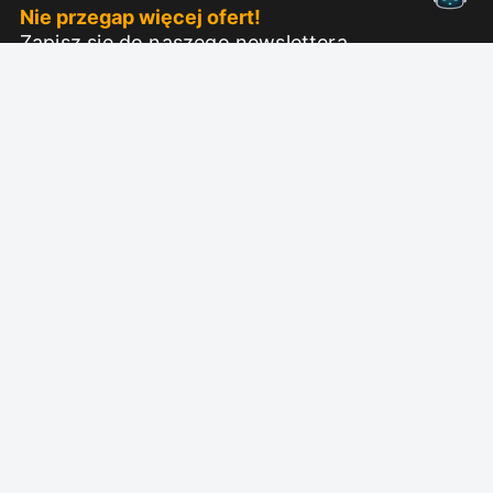
Nie przegap więcej ofert!
Zapisz się do naszego newslettera
Subskrybuj
O Nero
Copyright
Centrum prasowe
Prywatność
Klienci biznesowi
Regulamin
Program partnerski
EULA
Kariera
Imprint
Nero Lab (NOWOŚĆ)
Śledź nas
Wsparcie
Biuletyn informacyjny