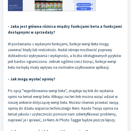
- Jaka jest główna różnica między funkcjami beta a funkcjami
dostępnymi w sprzedaży?
W porównaniu z wydanymi funkcjami, funkcje wersji Beta mogą
zawierać błędy lub nieścisłości. Nadal istnieje możliwość poprawy
dokładności wykrywania i wydajności, a liczba obsługiwanych języków
jest bardzo ograniczona. Jednak ogólnie rzecz biorąc, funkcje wersji
beta nie będą miały wpływu na normalne użytkowanie aplikacji.
- Jak mogę wysłać opinię?
Po opcji "wypróbowania wersji beta", znajduje się link do wysłania
opinii na temat wersji beta. Klikając na ten link można wziąć udział w
naszej ankiecie dotyczącej wersji beta. Możesz również przesłać swoją
opinię do działu wsparcia technicznego Nero. Każda Twoja opinia na
temat jakości i użyteczności pomoże nam zidentyfikować problemy,
naprawić je i sprawić, że Nero AI Photo Tagger będzie jeszcze lepszy.