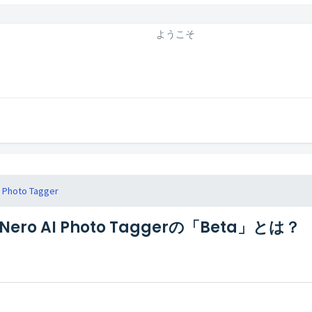
ようこそ
I Photo Tagger
Nero AI Photo Taggerの「Beta」とは？