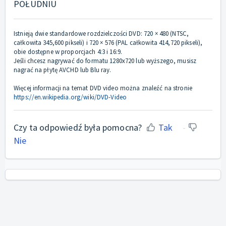
POŁUDNIU
Istnieją dwie standardowe rozdzielczości DVD: 720 × 480 (NTSC,
całkowita 345,600 pikseli) i 720 × 576 (PAL całkowita 414,720 pikseli),
obie dostępne w proporcjach 4:3 i 16:9.
Jeśli chcesz nagrywać do formatu 1280x720 lub wyższego, musisz
nagrać na płytę AVCHD lub Blu ray.
Więcej informacji na temat DVD video można znaleźć na stronie
https://en.wikipedia.org/wiki/DVD-Video
Czy ta odpowiedź była pomocna?
Tak
Nie