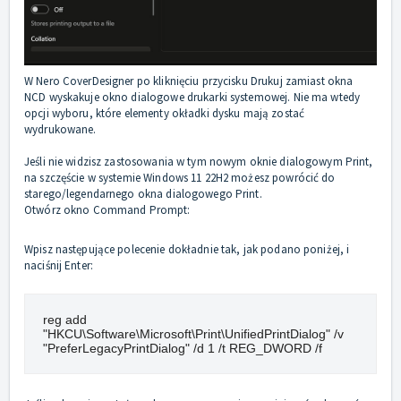
W Nero CoverDesigner po kliknięciu przycisku Drukuj zamiast okna
NCD wyskakuje okno dialogowe drukarki systemowej. Nie ma wtedy
opcji wyboru, które elementy okładki dysku mają zostać
wydrukowane.
Jeśli nie widzisz zastosowania w tym nowym oknie dialogowym Print,
na szczęście w systemie Windows 11 22H2 możesz powrócić do
starego/legendarnego okna dialogowego Print.
Otwórz okno Command Prompt:
Wpisz następujące polecenie dokładnie tak, jak podano poniżej, i
naciśnij Enter:
reg add 
"HKCU\Software\Microsoft\Print\UnifiedPrintDialog" /v 
"PreferLegacyPrintDialog" /d 1 /t REG_DWORD /f