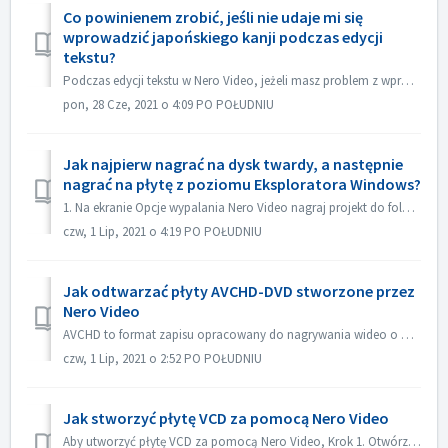
Co powinienem zrobić, jeśli nie udaje mi się
wprowadzić japońskiego kanji podczas edycji
tekstu?
Podczas edycji tekstu w Nero Video, jeżeli masz problem z wprowadzaniem japońskich kanji za pomocą niektórych edytorów metod wprowadzania, np. ATOK, chcieli...
pon, 28 Cze, 2021 o 4:09 PO POŁUDNIU
Jak najpierw nagrać na dysk twardy, a następnie
nagrać na płytę z poziomu Eksploratora Windows?
1. Na ekranie Opcje wypalania Nero Video nagraj projekt do folderu Dysk twardy. 2. Jeżeli nagranie przebiegło pomyślnie, użyj funkcji nagrywania na płytę, ...
czw, 1 Lip, 2021 o 4:19 PO POŁUDNIU
Jak odtwarzać płyty AVCHD-DVD stworzone przez
Nero Video
AVCHD to format zapisu opracowany do nagrywania wideo o wysokiej rozdzielczości na nośnikach takich jak nagrywalne nośniki DVD, dyski twarde i karty pamięci...
czw, 1 Lip, 2021 o 2:52 PO POŁUDNIU
Jak stworzyć płytę VCD za pomocą Nero Video
Aby utworzyć płytę VCD za pomocą Nero Video, Krok 1. Otwórz Nero Video. Krok 2. Przeciągnij plik wideo do Nero Video Home, Nero Video wyświetli okno dialogo...