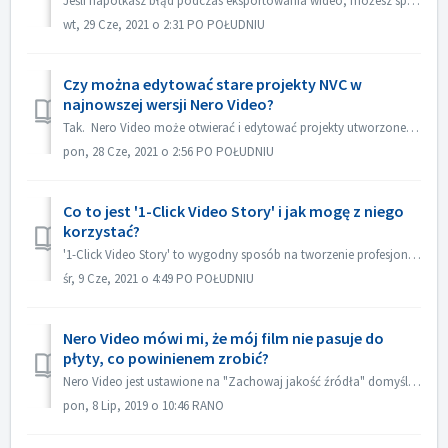
Jeśli napotkasz błąd podczas eksportowania wideo, możesz spróbować poniżej: 1. Przejdź do C:\Users [Bieżący użytkownik]\AppData\Roaming [Bieżąca wersja Nero...
wt, 29 Cze, 2021 o 2:31 PO POŁUDNIU
Czy można edytować stare projekty NVC w
najnowszej wersji Nero Video?
Tak. Nero Video może otwierać i edytować projekty utworzone przez stare wersje Nero Video. Jednak stary Nero Video nie jest w stanie otwierać projektów ...
pon, 28 Cze, 2021 o 2:56 PO POŁUDNIU
Co to jest '1-Click Video Story' i jak mogę z niego
korzystać?
'1-Click Video Story' to wygodny sposób na tworzenie profesjonalnych pokazów slajdów i filmów tylko poprzez przeciąganie i upuszczanie, i tylko jedn...
śr, 9 Cze, 2021 o 4:49 PO POŁUDNIU
Nero Video mówi mi, że mój film nie pasuje do
płyty, co powinienem zrobić?
Nero Video jest ustawione na "Zachowaj jakość źródła" domyślnie. Tak więc płyty DVD, AVCHD, Blu-ray zachowają jakość i będą wyglądać tak dobrze ja...
pon, 8 Lip, 2019 o 10:46 RANO