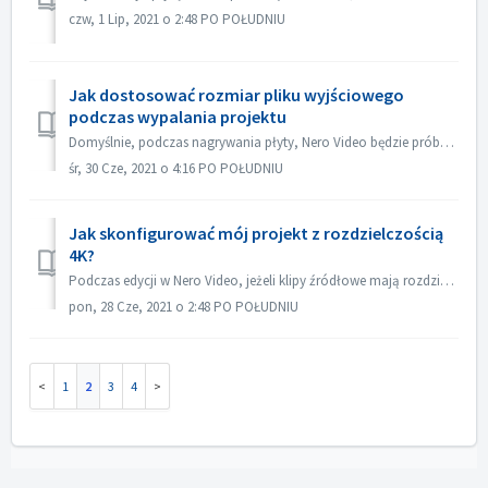
czw, 1 Lip, 2021 o 2:48 PO POŁUDNIU
Jak dostosować rozmiar pliku wyjściowego
podczas wypalania projektu
Domyślnie, podczas nagrywania płyty, Nero Video będzie próbował zmieścić się na całej powierzchni płyty. W niektórych przypadkach, jeżeli nie potrzebujesz d...
śr, 30 Cze, 2021 o 4:16 PO POŁUDNIU
Jak skonfigurować mój projekt z rozdzielczością
4K?
Podczas edycji w Nero Video, jeżeli klipy źródłowe mają rozdzielczość 4K lub wyższą i chciałbyś, aby plik wyjściowy również miał rozdzielczość 4K, proszę 1...
pon, 28 Cze, 2021 o 2:48 PO POŁUDNIU
1
2
3
4