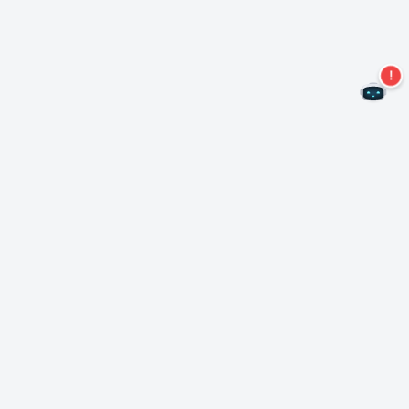
Nie przegap więcej ofert!
Zapisz się do naszego newslettera
Subskrybuj
O Nero
Copyright