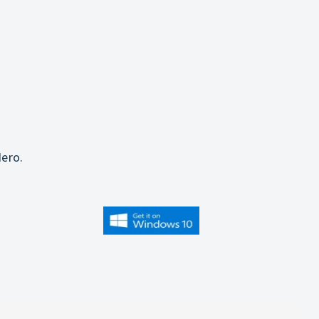
j
ero.