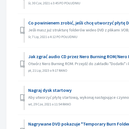
śr, 30 Cze, 2021 o 3:45 PO POŁUDNIU
Co powinienem zrobić, jeśli chcę utworzyć płytę
Jeśli masz już strukturę folderów wideo DVD z plikami .VO
śr, 7 Lip, 2021 o 4:12 PO POŁUDNIU
Jak zgrać audio CD przez Nero Burning ROM/Nero 
Otwórz Nero Burning ROM. Przejdź do zakładki "Dodatki" i kli
pt, 21 Lip, 2023 o 9:17 RANO
Nagraj dysk startowy
Aby utworzyć płytę startową, wykonaj następujące czynnoś
wt, 29 Cze, 2021 o 11:54 RANO
Nagrywane DVD pokazuje "Temporary Burn Folder