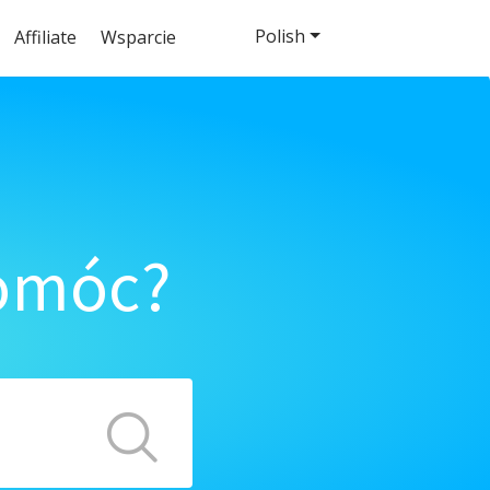
Polish
Affiliate
Wsparcie
pomóc?