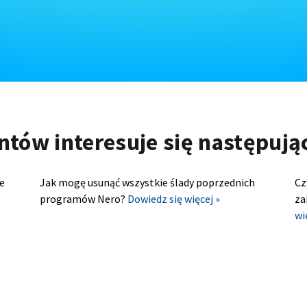
ntów interesuje się następuj
e
Jak mogę usunąć wszystkie ślady poprzednich
Cz
programów Nero?
Dowiedz się więcej »
za
wi