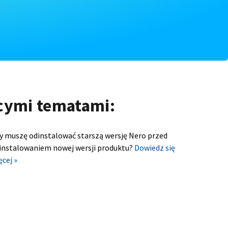
ącymi tematami:
y muszę odinstalować starszą wersję Nero przed
instalowaniem nowej wersji produktu?
Dowiedz się
ęcej »