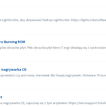
ightScribe, aby aktywować funkcje LightScribe. https://lightscribesoftware
ro Burning ROM
w obrazów płyt. Pliki obrazów płyt Nero (*.nrg) składają się z zastrzeżon
o nagrywarka CD
rawdzić czy jest nowy sterownik dla Twojej nagrywarki i firmware. Proszę za
yt
ako nagrywarka CD, zapoznaj się z tym artykułem: https://nerosupport.fres