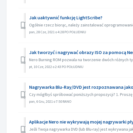
Jak uaktywnić funkcję LightScribe?
Ogólnie rzecz biorąc, należy zainstalować oprogramowanie L
pon, 28 Cze, 2021 o 4:28 PO POŁUDNIU
Jak tworzyć i nagrywać obrazy ISO za pomocą Ne
Nero Burning ROM pozwala na tworzenie dwóch różnych typó
pt, 10 Cze, 2022 o 2:43 PO POŁUDNIU
Nagrywarka Blu-Ray/DVD jest rozpoznawana jak
Czy mógłbyś spróbować poniższych propozycji? 1. Proszę sp
pon, 6 Gru, 2021 o 7:50 RANO
Aplikacje Nero nie wykrywają mojej nagrywarki pł
Jeśli Twoja nagrywarka DVD (lub Blu-ray) jest wykrywana j