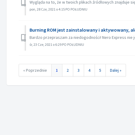
Wygląda na to, że w twoich plikach źródłowych znajduje się 
pon, 28 Cze, 2021 o 4:15 PO POŁUDNIU
Burning ROM jest zainstalowany i aktywowany, al
Bardzo przepraszam za niedogodności! Nero Express nie j
śr, 23 Cze, 2021 o 6:29 PO POŁUDNIU
« Poprzednie
1
2
3
4
5
Dalej »