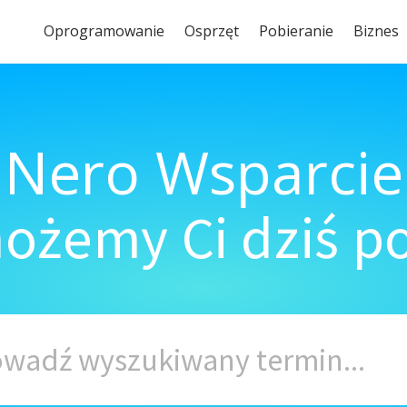
Oprogramowanie
Osprzęt
Pobieranie
Biznes
Nero Wsparcie
ożemy Ci dziś 