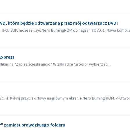
 DVD, która będzie odtwarzana przez mój odtwarzacz DVD?
B, .IFO/.BUP, możesz użyć Nero BurningROM do nagrania DVD. 1. Nowa kompila
Express
knij na "Zapisz ścieżki audio". W zakładce "źródło" wybierz ści...
ci: 1. Kliknij przycisk Nowy na głównym ekranie Nero Burning ROM. ->Otwor
" zamiast prawdziwego folderu