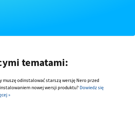
ącymi tematami:
y muszę odinstalować starszą wersję Nero przed
instalowaniem nowej wersji produktu?
Dowiedz się
ęcej »