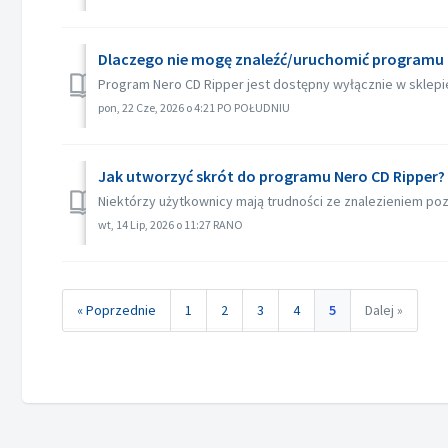
Dlaczego nie mogę znaleźć/uruchomić programu N
Program Nero CD Ripper jest dostępny wyłącznie w sklepie
pon, 22 Cze, 2026 o 4:21 PO POŁUDNIU
Jak utworzyć skrót do programu Nero CD Ripper?
Niektórzy użytkownicy mają trudności ze znalezieniem poz
wt, 14 Lip, 2026 o 11:27 RANO
« Poprzednie
1
2
3
4
5
Dalej »