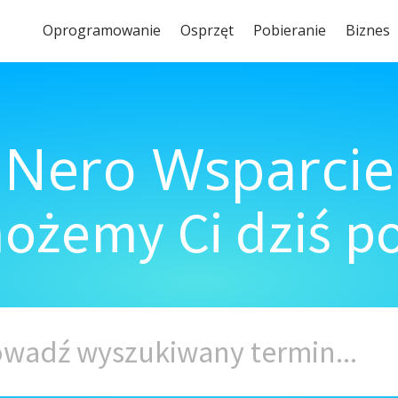
Oprogramowanie
Osprzęt
Pobieranie
Biznes
Nero Wsparcie
ożemy Ci dziś 