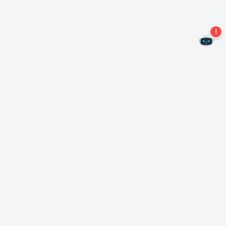
Nie przegap więcej ofert!
Zapisz się do naszego newslettera
Subskrybuj
O Nero
Copyright