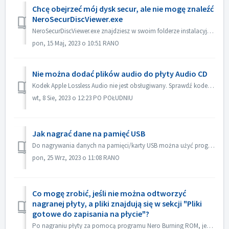
Chcę obejrzeć mój dysk secur, ale nie mogę znaleźć
NeroSecurDiscViewer.exe
NeroSecurDiscViewer.exe znajdziesz w swoim folderze instalacyjnym, coś jak: C:‖Programy (x86)‖Nero 2023‖Nero Burning ROM‖SecurDisc. Na płycie powinien być ...
pon, 15 Maj, 2023 o 10:51 RANO
Nie można dodać plików audio do płyty Audio CD
Kodek Apple Lossless Audio nie jest obsługiwany. Sprawdź kodek audio swoich plików. Lub wyślij je do nas w celu sprawdzenia.
wt, 8 Sie, 2023 o 12:23 PO POŁUDNIU
Jak nagrać dane na pamięć USB
Do nagrywania danych na pamięci/karty USB można użyć programów Nero Burning ROM i Nero USBxCOPY. W Nero Burning ROM, "Raspberry Pi OS" i "ISO...
pon, 25 Wrz, 2023 o 11:08 RANO
Co mogę zrobić, jeśli nie można odtworzyć
nagranej płyty, a pliki znajdują się w sekcji "Pliki
gotowe do zapisania na płycie"?
Po nagraniu płyty za pomocą programu Nero Burning ROM, jeśli płyty audio CD nie można odtworzyć za pomocą odtwarzacza CD, otwórz płytę w Eksploratorze Windo...