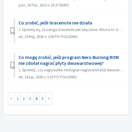
pon, 16 Paź, 2023 o 10:37 RANO
Co zrobić, jeśli Gracenote nie działa
1. Upewnij się, że usługa Gracenote jest włączona. Można to zrobić w menu „Plik->Opcje->Baza danych”, zaznaczając opcję „Włącz dostęp do internetowej ...
wt, 19 Maj, 2026 o 2:56 PO POŁUDNIU
Co mogę zrobić, jeśli program Nero Burning ROM
nie zdołał nagrać płyty dwuwarstwowej?
1. Sprawdź, czy nagrywarka obsługuje nagrywanie płyt dwuwarstwowych. 2. Zmniejsz prędkość nagrywania: nagrywanie z dużą prędkością może spowodować niepowo...
wt, 14 Lip, 2026 o 3:33 PO POŁUDNIU
1
2
3
4
5