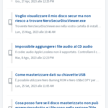
Gio, 27 Apr, 2023 alle 12:25 PM
Voglio visualizzare il mio disco secur ma non
riesco a trovare NeroSecurDiscViewer.exe
Troverete NeroSecurDiscViewer.exe nella vostra cartella di installazione, qualcosa come: C:\Programmi (x86)\Nero\Nero 2023\Nero Burning ROM\SecurDisc Dovre...
Lun, 15 Mag, 2023 alle 10:46 AM
Impossibile aggiungere i file audio al CD audio
Il codec audio Apple Lossless non è supportato. Controllare il codec audio dei file. Oppure inviateceli per verificarli.
Mar, 8 Ago, 2023 alle 12:23 PM
Come masterizzare dati su chiavette USB
È possibile utilizzare Nero Burning ROM e Nero USBxCOPY per masterizzare i dati su chiavette/schede USB. In Nero Burning ROM, "Raspberry Pi OS" e ...
Lun, 25 Set, 2023 alle 11:05 AM
Cosa posso fare se il disco masterizzato non può
essere riprodotto e i file sono nella sezione "File