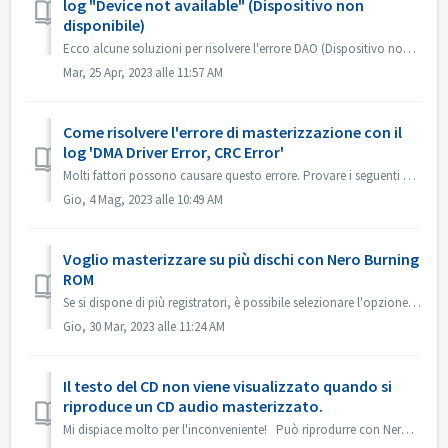
log "Device not available" (Dispositivo non
disponibile)
Ecco alcune soluzioni per risolvere l'errore DAO (Dispositivo non disponibile). Aggiornare o ripristinare il firmware del driver Questo problema si v...
Mar, 25 Apr, 2023 alle 11:57 AM
Come risolvere l'errore di masterizzazione con il
log 'DMA Driver Error, CRC Error'
Molti fattori possono causare questo errore. Provare i seguenti metodi: 1. Scambiare i cavi dati sul masterizzatore; 2. Se si utilizza un'unità di regis...
Gio, 4 Mag, 2023 alle 10:49 AM
Voglio masterizzare su più dischi con Nero Burning
ROM
Se si dispone di più registratori, è possibile selezionare l'opzione 'Usa più registratori' nella scheda Masterizzazione prima di masterizzare. ...
Gio, 30 Mar, 2023 alle 11:24 AM
Il testo del CD non viene visualizzato quando si
riproduce un CD audio masterizzato.
Mi dispiace molto per l'inconveniente! Può riprodurre con Nero MediaHome e controllare i metadati? I lettori devono supportare la lettura del testo de...