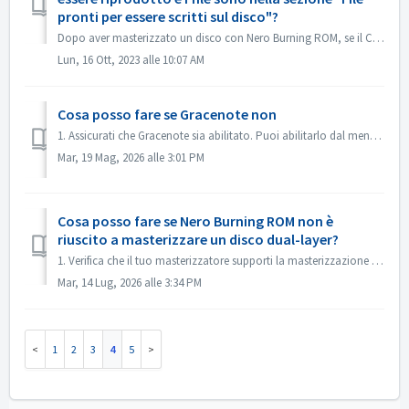
pronti per essere scritti sul disco"?
Dopo aver masterizzato un disco con Nero Burning ROM, se il CD audio non può essere riprodotto con il lettore CD, aprire il disco in Esplora risorse per con...
Lun, 16 Ott, 2023 alle 10:07 AM
Cosa posso fare se Gracenote non
1. Assicurati che Gracenote sia abilitato. Puoi abilitarlo dal menu “File->Opzioni->Database”, selezionando l'opzione “Abilita accesso al database...
Mar, 19 Mag, 2026 alle 3:01 PM
Cosa posso fare se Nero Burning ROM non è
riuscito a masterizzare un disco dual-layer?
1. Verifica che il tuo masterizzatore supporti la masterizzazione dual-layer. 2. Riduci la velocità di masterizzazione: la masterizzazione ad alta velocit...
Mar, 14 Lug, 2026 alle 3:34 PM
1
2
3
4
5