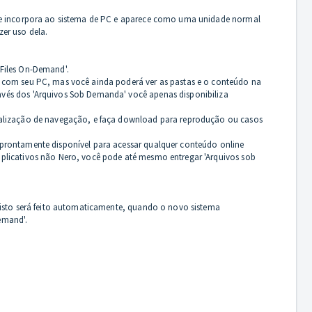
 se incorpora ao sistema de PC e aparece como uma unidade normal
er uso dela.
 Files On-Demand'.
o com seu PC, mas você ainda poderá ver as pastas e o conteúdo na
vés dos 'Arquivos Sob Demanda' você apenas disponibiliza
sualização de navegação, e faça download para reprodução ou casos
 prontamente disponível para acessar qualquer conteúdo online
plicativos não Nero, você pode até mesmo entregar 'Arquivos sob
 isto será feito automaticamente, quando o novo sistema
emand'.