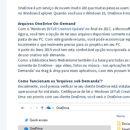
OneDrive é um serviço de nuvem muito útil que muitas pessoas usam
no Windows Explorer. Quando você usa o Windows 10, OneDrive é inst
Arquivos OneDrive On-Demand
Com o 'Windows 10
Fall Creators Update
' no final de 2017, a Micro
Agora, você tem a opção de ter seus arquivos disponíveis somente n
pasta de seu PC. Com este grande recurso, você pode economizar es
localmente o que realmente precisa para os projetos em seu PC.
A partir do Nero 2019 você tem esta confortável opção incorporada
de uso criativo sob demanda.
Como a biblioteca Nero MediaHome também é a base para todas as sua
somente da OneDrive - seja vídeo, fotos ou música - nas aplicações
Demanda' via drag & drop para esses aplicativos, caso eles possam l
Como funcionam os 'Arquivos sob Demanda'?
Inicialmente, você precisa verificar se seu cliente OneDrive está 
operacional for instalado. Certifique-se de ter o Windows 10
Fall Crea
Uma vez pronto com seu cliente OneDrive, você verá o OneDrive com