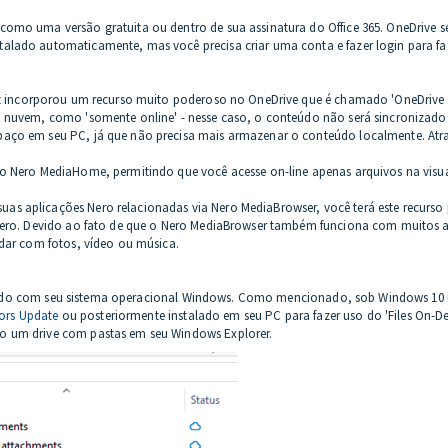
 como uma versão gratuita ou dentro de sua assinatura do Office 365. OneDrive
alado automaticamente, mas você precisa criar uma conta e fazer login para faz
soft incorporou um recurso muito poderoso no OneDrive que é chamado 'OneDrive
a nuvem, como 'somente online' - nesse caso, o conteúdo não será sincronizad
paço em seu PC, já que não precisa mais armazenar o conteúdo localmente. Atra
 ao Nero MediaHome, permitindo que você acesse on-line apenas arquivos na vi
s aplicações Nero relacionadas via Nero MediaBrowser, você terá este recurso
 Nero. Devido ao fato de que o Nero MediaBrowser também funciona com muitos a
idar com fotos, vídeo ou música.
instalado com seu sistema operacional Windows. Como mencionado, sob Windows 10
tors Update
ou posteriormente instalado em seu PC para fazer uso do 'Files On-D
o um drive com pastas em seu Windows Explorer.