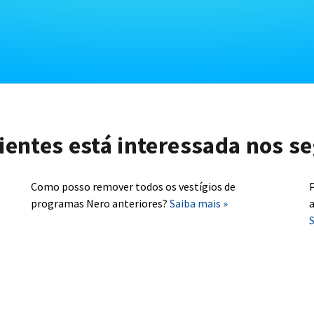
lientes está interessada nos se
Como posso remover todos os vestígios de
P
programas Nero anteriores?
Saiba mais »
a
S