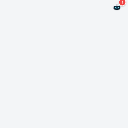
Não perca mais ofertas!
Assine nossa newsletter
Assinar
Sobre Nero
Copyright
Centro de Imprensa
Privacidade
Clientes comerciais
Termos e Condições