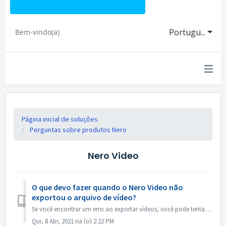
Portugu...
Bem-vindo(a)
Página inicial de soluções
Perguntas sobre produtos Nero
Nero Video
O que devo fazer quando o Nero Video não
exportou o arquivo de vídeo?
Se você encontrar um erro ao exportar vídeos, você pode tentar abaixo: 1. Por favor, vá para C:\Users\[Current User]\AppData\Roaming\Nero\[Current Nero Vers...
Qui, 8 Abr, 2021 na (o) 2:22 PM