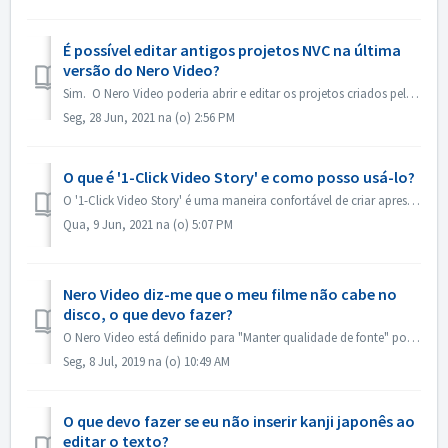
É possível editar antigos projetos NVC na última
versão do Nero Video?
Sim. O Nero Video poderia abrir e editar os projetos criados pelas velhas versões do Nero Video. Mas, o antigo Nero Video não consegue abrir os projetos...
Seg, 28 Jun, 2021 na (o) 2:56 PM
O que é '1-Click Video Story' e como posso usá-lo?
O '1-Click Video Story' é uma maneira confortável de criar apresentações de slides e filmes profissionais apenas por arrastar e soltar, e apenas co...
Qua, 9 Jun, 2021 na (o) 5:07 PM
Nero Video diz-me que o meu filme não cabe no
disco, o que devo fazer?
O Nero Video está definido para "Manter qualidade de fonte" por padrão. Assim, seu DVD, AVCHD, Blu-ray resultante irá manter a qualidade e aparênc...
Seg, 8 Jul, 2019 na (o) 10:49 AM
O que devo fazer se eu não inserir kanji japonês ao
editar o texto?