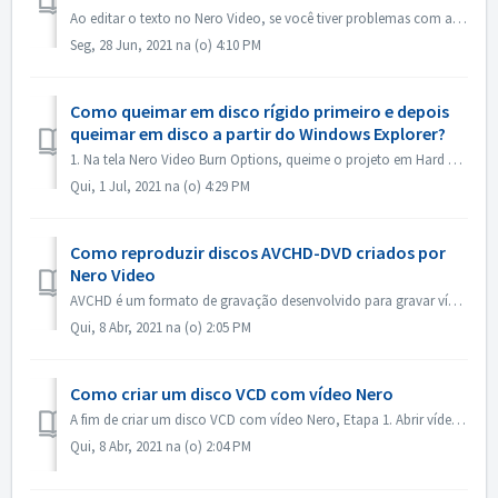
Ao editar o texto no Nero Video, se você tiver problemas com a entrada de kanji japonês com algum editor de métodos de entrada, por exemplo, ATOK, gostaríam...
Seg, 28 Jun, 2021 na (o) 4:10 PM
Como queimar em disco rígido primeiro e depois
queimar em disco a partir do Windows Explorer?
1. Na tela Nero Video Burn Options, queime o projeto em Hard Disk Folder. 2. Se a queima for bem sucedida, use a função queimar em disco para queimar. 1)....
Qui, 1 Jul, 2021 na (o) 4:29 PM
Como reproduzir discos AVCHD-DVD criados por
Nero Video
AVCHD é um formato de gravação desenvolvido para gravar vídeo de alta definição em mídias como DVDs graváveis, discos rígidos e cartões de memória. O DV...
Qui, 8 Abr, 2021 na (o) 2:05 PM
Como criar um disco VCD com vídeo Nero
A fim de criar um disco VCD com vídeo Nero, Etapa 1. Abrir vídeo Nero. Etapa 2. Arraste um arquivo de vídeo para Nero Video Home, Nero Video irá abrir o diá...
Qui, 8 Abr, 2021 na (o) 2:04 PM