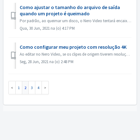
Como ajustar o tamanho do arquivo de saída
quando um projeto é queimado
Por padrão, ao queimar um disco, o Nero Video tentará encaixar o espaço completo de um disco. Para alguns casos, se você não precisar de um disco de grandes...
Qua, 30 Jun, 2021 na (o) 4:17 PM
Como configurar meu projeto com resolução 4K
Ao editar no Nero Video, se os clipes de origem tiverem resolução de 4K ou superior, e você gostaria de ter o arquivo de saída também em 4K, por favor 1. A...
Seg, 28 Jun, 2021 na (o) 2:48 PM
1
2
3
4