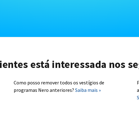
lientes está interessada nos se
Como posso remover todos os vestígios de
P
programas Nero anteriores?
Saiba mais »
a
S