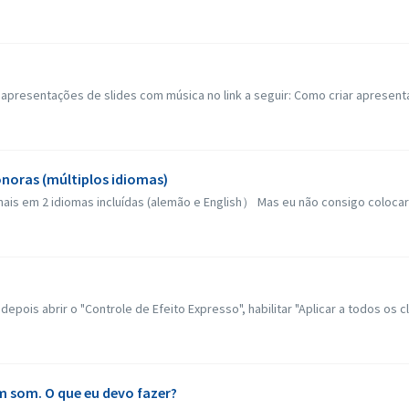
apresentações de slides com música no link a seguir: Como criar apresenta
onoras (múltiplos idiomas)
nais em 2 idiomas incluídas (alemão e English） Mas eu não consigo colocar 
ois abrir o "Controle de Efeito Expresso", habilitar "Aplicar a todos os cli
 som. O que eu devo fazer?