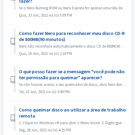
fazer?
Se o Nero Burning ROM ou Nero Express for apenas uma tela de respingo, mas não houver nenhuma janela de aplicação, verifique se há algum drive de disco que ...
Qua, 23 Jun, 2021 na (o) 5:09 PM
Como fazer Nero para reconhecer meu disco CD-R
de 800MB(90 minutos)
Nero não reconhece automaticamente o disco CD de 800M(90 minutos). Ainda é detectado como 700M(80minutos) agora. Se você precisar queimar um disco completo...
Qua, 16 Jun, 2021 na (o) 2:18 PM
O que posso fazer se a mensagem "você pode não
ter permissão para queimar" aparecer?
Se não houver acesso a seu queimador de disco, abra Nero Burning ROM ou Nero Express, a mensagem de erro aparece. Como resolver isto: Sob a conta de adm...
Ter, 15 Jun, 2021 na (o) 3:49 PM
Como queimar disco ao utilizar a área de trabalho
remota
1. Clique no Windows +R para abrir o Menu Iniciar. 2. Digite gpedit.msc na caixa de busca e pressione a tecla [Enter] em seu teclado. Isto abrirá o Editor ...
Seg, 28 Jun, 2021 na (o) 4:25 PM