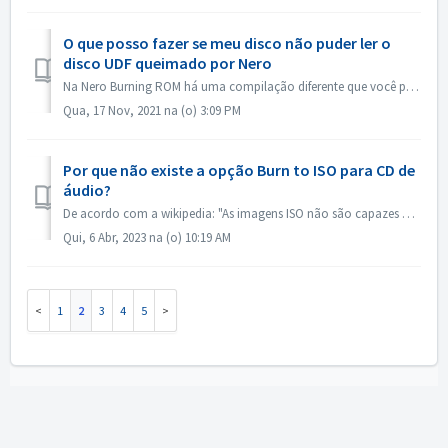
O que posso fazer se meu disco não puder ler o
disco UDF queimado por Nero
Na Nero Burning ROM há uma compilação diferente que você pode escolher. Se você queimou um disco UDF, mas a compatibilidade de seu disco e UDF não é tão b...
Qua, 17 Nov, 2021 na (o) 3:09 PM
Por que não existe a opção Burn to ISO para CD de
áudio?
De acordo com a wikipedia: "As imagens ISO não são capazes de armazenar e recriar discos CD-Audio, devido ao fato de que os discos CD-Audio não utiliz...
Qui, 6 Abr, 2023 na (o) 10:19 AM
1
2
3
4
5