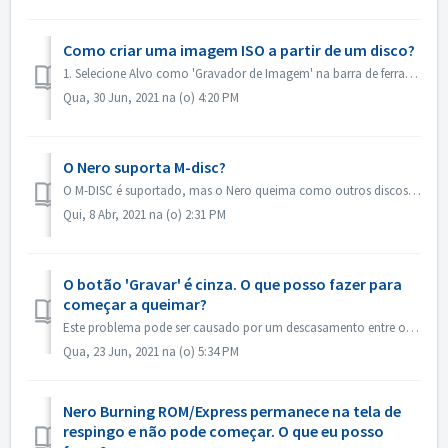
Como criar uma imagem ISO a partir de um disco?
1. Selecione Alvo como 'Gravador de Imagem' na barra de ferramentas. 2. Insira seu disco de origem para dirigir. Clique em Copiar na barra de fer...
Qua, 30 Jun, 2021 na (o) 4:20 PM
O Nero suporta M-disc?
O M-DISC é suportado, mas o Nero queima como outros discos comuns. Não há tratamento especial para isso.
Qui, 8 Abr, 2021 na (o) 2:31 PM
O botão 'Gravar' é cinza. O que posso fazer para
começar a queimar?
Este problema pode ser causado por um descasamento entre o arquivo do projeto e seu tipo de projeto. Por favor, tente outros tipos de projeto para ver se há...
Qua, 23 Jun, 2021 na (o) 5:34 PM
Nero Burning ROM/Express permanece na tela de
respingo e não pode começar. O que eu posso