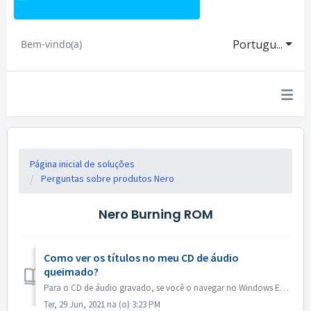
Portugu...
Bem-vindo(a)
Página inicial de soluções
Perguntas sobre produtos Nero
Nero Burning ROM
Como ver os títulos no meu CD de áudio
queimado?
Para o CD de áudio gravado, se você o navegar no Windows Explorer, ele aparecerá como faixa 01, faixa 02. Isto é o esperado: Se você tocar com um toc...
Ter, 29 Jun, 2021 na (o) 3:23 PM