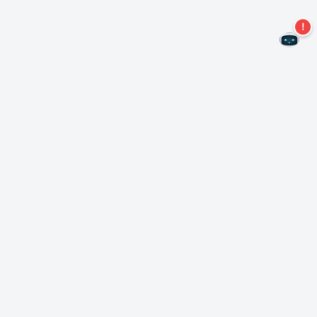
Não perca mais ofertas!
Assine nossa newsletter
Assinar
Sobre Nero
Copyright
Centro de Imprensa
Privacidade
Clientes comerciais
Termos e Condições