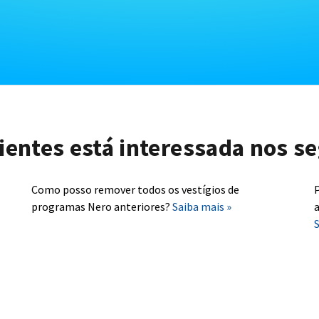
lientes está interessada nos se
Como posso remover todos os vestígios de
P
programas Nero anteriores?
Saiba mais »
a
S