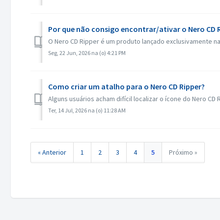
Por que não consigo encontrar/ativar o Nero CD 
O Nero CD Ripper é um produto lançado exclusivamente na 
Seg, 22 Jun, 2026 na (o) 4:21 PM
Como criar um atalho para o Nero CD Ripper?
Alguns usuários acham difícil localizar o ícone do Nero CD 
Ter, 14 Jul, 2026 na (o) 11:28 AM
« Anterior
1
2
3
4
5
Próximo »