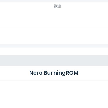
歡迎
Nero BurningROM