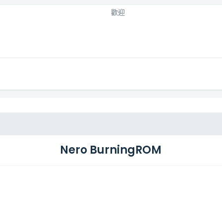
歡迎
Nero BurningROM