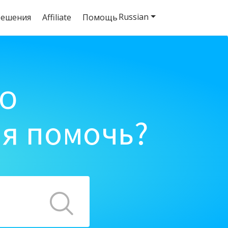
Russian
решения
Affiliate
Помощь
o
ня помочь?