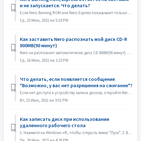
и не запускается. Что делать?
Если Nero Burning ROM или Nero Express показывает только заставку, но без окна приложения, проверьте, не работает ли на вашем компьютере какой-либо дисковод...
Ср, 23 Июн, 2021 на 5:10 PM
Как заставить Nero распознать мой диск CD-R
800MB(90 минут)
Nero не распознает автоматически диск CD 800M(90 минут). Он по-прежнему распознается как 700M(80 минут). Если вам нужно записать полный диск с данными почт...
Ср, 16 Июн, 2021 на 2:22 PM
Что делать, если появляется сообщение
"Возможно, у вас нет разрешения на сжигание"?
Если нет доступа к устройству записи дисков, откройте Nero Burning ROM или Nero Express, появится сообщение об ошибке. Как решить эту проблему: Под уч...
Вт, 15 Июн, 2021 на 3:51 PM
Как записать диск при использовании
удаленного рабочего стола
1. Нажмите на Windows +R, чтобы открыть меню "Пуск". 2. Введите gpedit.msc в поле поиска и нажмите клавишу [Enter] на клавиатуре. Откроется редак...
Пн, 28 Июн, 2021 на 4:28 PM