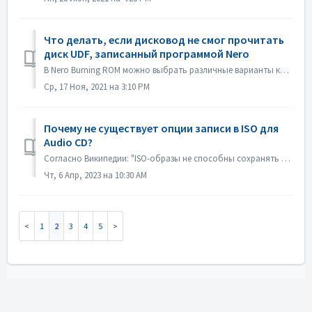
Что делать, если дисковод не смог прочитать
диск UDF, записанный программой Nero
В Nero Burning ROM можно выбрать различные варианты компиляции. Если вы записали диск UDF, но совместимость вашего дисковода и UDF не очень хорошая, это м...
Ср, 17 Ноя, 2021 на 3:10 PM
Почему не существует опции записи в ISO для
Audio CD?
Согласно Википедии: "ISO-образы не способны сохранять и воссоздавать CD-Audio диски, из-за того, что CD-Audio диски не используют компьютерную файлову...
Чт, 6 Апр, 2023 на 10:30 AM
1
2
3
4
5