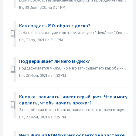
Если просмотреть записанный аудио CD в проводнике Windows, он будет отображаться как дорожка 01, дорожка 02. Это соответствует ожиданиям: Если воспроизве...
Вт, 29 Июн, 2021 на 3:24 PM
Как создать ISO-образ с диска?
1. На панели инструментов выберите пункт "Цель" как "Диктофон изображений". 2. Вставьте исходный диск в дисковод. Нажмите кнопку Копи...
Ср, 7 Апр, 2021 на 3:11 PM
Поддерживает ли Nero M-диск?
Поддерживается M-DISC, но Nero записывает его как обычные диски. Для этого не существует специальной обработки.
Пн, 28 Июн, 2021 на 4:32 PM
Кнопка "записать" имеет серый цвет. Что я могу
сделать, чтобы начать прожиг?
Эта проблема может быть вызвана несоответствием между файлом проекта и типом вашего проекта. Пожалуйста, попробуйте другие типы проектов, чтобы проверить, н...
Ср, 23 Июн, 2021 на 5:35 PM
Nero Burning ROM/Express остается на заставке