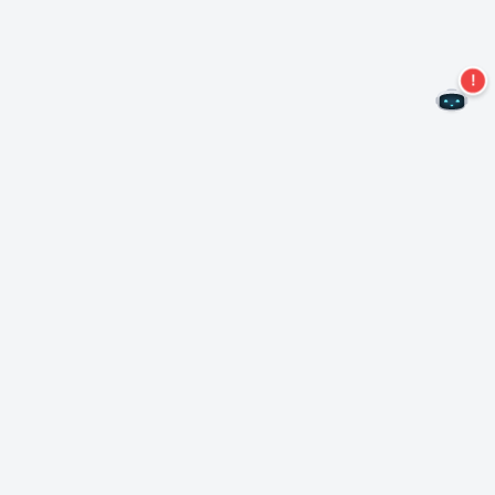
Не пропустите новые предложения!
Подписаться на нашу рассылку
Подписаться
О Неро
Copyright