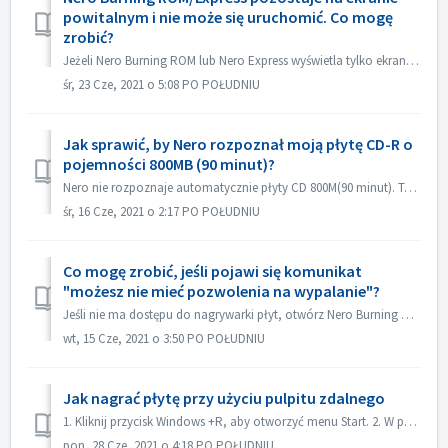
powitalnym i nie może się uruchomić. Co mogę
zrobić?
Jeżeli Nero Burning ROM lub Nero Express wyświetla tylko ekran powitalny, ale nie ma okna aplikacji, sprawdź, czy na komputerze nie działa żaden napęd dysko...
śr, 23 Cze, 2021 o 5:08 PO POŁUDNIU
Jak sprawić, by Nero rozpoznał moją płytę CD-R o
pojemności 800MB (90 minut)?
Nero nie rozpoznaje automatycznie płyty CD 800M(90 minut). Teraz jest ona nadal wykrywana jako 700M(80minut). Jeśli chcesz nagrać pełną płytę zawierającą p...
śr, 16 Cze, 2021 o 2:17 PO POŁUDNIU
Co mogę zrobić, jeśli pojawi się komunikat
"możesz nie mieć pozwolenia na wypalanie"?
Jeśli nie ma dostępu do nagrywarki płyt, otwórz Nero Burning ROM lub Nero Express, pojawi się komunikat o błędzie. Jak to rozwiązać: Pod kontem adm...
wt, 15 Cze, 2021 o 3:50 PO POŁUDNIU
Jak nagrać płytę przy użyciu pulpitu zdalnego
1. Kliknij przycisk Windows +R, aby otworzyć menu Start. 2. W polu wyszukiwania wpisz gpedit.msc i naciśnij klawisz [Enter] na klawiaturze. Spowoduje to ot...
pon, 28 Cze, 2021 o 4:18 PO POŁUDNIU