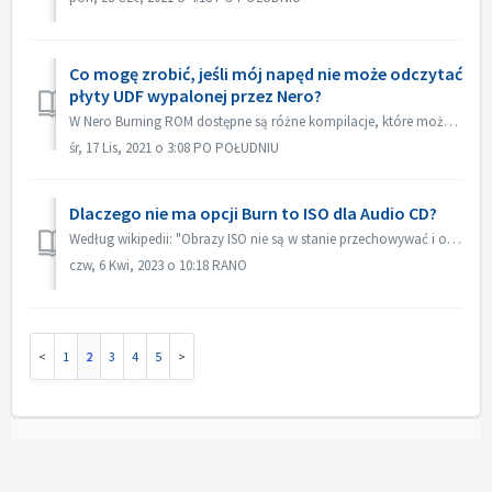
Co mogę zrobić, jeśli mój napęd nie może odczytać
płyty UDF wypalonej przez Nero?
W Nero Burning ROM dostępne są różne kompilacje, które można wybrać. Jeżeli wypaliłeś płytę UDF, ale kompatybilność twojego napędu z UDF nie jest zbyt dob...
śr, 17 Lis, 2021 o 3:08 PO POŁUDNIU
Dlaczego nie ma opcji Burn to ISO dla Audio CD?
Według wikipedii: "Obrazy ISO nie są w stanie przechowywać i odtwarzać płyt CD-Audio, ze względu na fakt, że płyty CD-Audio nie używają komputerowego ...
czw, 6 Kwi, 2023 o 10:18 RANO
1
2
3
4
5