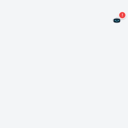
Nie przegap więcej ofert!
Zapisz się do naszego newslettera
Subskrybuj
O Nero
Copyright
Centrum prasowe
Prywatność