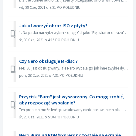
Dla the burned audio CD, jeżeli ty przeglądać ono w Windows Eksplorator, ono pokazywać jako ścieżka 01, ścieżka 02. Jest to zgodne z oczekiwaniami: If...
wt, 29 Cze, 2021 o 3:21 PO POŁUDNIU
Jak utworzyć obraz ISO z płyty?
1. Na pasku narzędzi wybierz opcję Cel jako 'Rejestrator obrazu'. 2. Włóż dysk źródłowy do napędu. Kliknij przycisk Kopiuj na pasku narzędzi. 3. ...
śr, 30 Cze, 2021 o 4:16 PO POŁUDNIU
Czy Nero obsługuje M-disc ?
M-DISC jest obsługiwany, ale Nero wypala go jak inne zwykłe dyski. Nie ma żadnego specjalnego traktowania w tym zakresie.
pon, 28 Cze, 2021 o 4:31 PO POŁUDNIU
Przycisk "Burn" jest wyszarzony. Co mogę zrobić,
aby rozpocząć wypalanie?
Ten problem może być spowodowany niedopasowaniem pliku projektu do Twojego typu projektu. Proszę wypróbować inne typy projektów, aby sprawdzić, czy nie ma p...
śr, 23 Cze, 2021 o 5:34 PO POŁUDNIU
Nero Burning ROM/Express pozostaje na ekranie