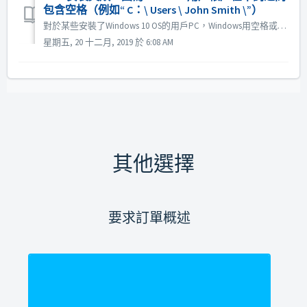
包含空格（例如“ C：\ Users \ John Smith \”）
對於某些安裝了Windows 10 OS的用戶PC，Windows用空格或特殊字符登錄用戶帳戶可能會導致安裝問題。 為了快速解決問題，請創建一個具有管理員權限的新Windows用戶帳戶，並且該用戶帳戶名稱中不能包含空格/特殊字符。 然後使用此新用戶帳戶登錄Windows 10並安裝Nero。 以...
星期五, 20 十二月, 2019 於 6:08 AM
其他選擇
要求訂單概述