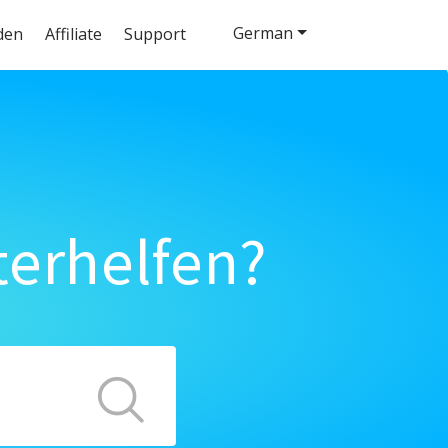
German
den
Affiliate
Support
terhelfen?