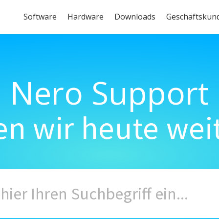
Software
Hardware
Downloads
Geschäftskun
Nero Support
n wir heute wei