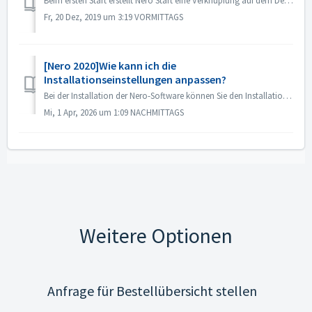
Beim ersten Start erstellt Nero Start eine Verknüpfung auf dem Desktop/Schreibtisch. Um ihn zum ersten Mal zu starten, benutzen Sie bitte das Windows Startm...
Fr, 20 Dez, 2019 um 3:19 VORMITTAGS
[Nero 2020]Wie kann ich die
Installationseinstellungen anpassen?
Bei der Installation der Nero-Software können Sie den Installationsort und die zu installierenden Anwendungen anpassen. Befolgen Sie die folgenden Schri...
Mi, 1 Apr, 2026 um 1:09 NACHMITTAGS
Weitere Optionen
Anfrage für Bestellübersicht stellen